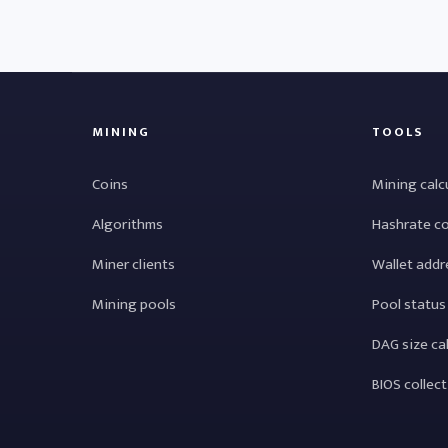
MINING
TOOLS
Coins
Mining calc
Algorithms
Hashrate c
Miner clients
Wallet addr
Mining pools
Pool status
DAG size ca
BIOS collec