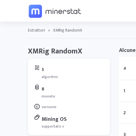
Estrattori
»
XMRig RandomX
XMRig RandomX
Alcune
#
5
algoritmi
8
1
monete
versione
2
Mining OS
supportato v
3