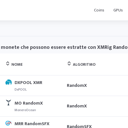
Coins
GPUs
 monete che possono essere estratte con XMRig Rand
NOME
ALGORITMO
DXPOOL XMR
RandomX
DxPOOL
MO RandomX
RandomX
MoneroOcean
MRR RandomSFX
RandomSFX