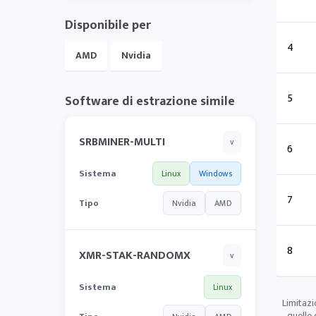
Disponibile per
4
AMD
Nvidia
5
Software di estrazione simile
SRBMINER-MULTI
v
6
Sistema
Linux
Windows
7
Tipo
Nvidia
AMD
8
XMR-STAK-RANDOMX
v
Sistema
Linux
Limitazi
quelle 