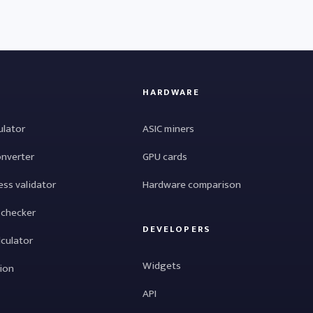
HARDWARE
ulator
ASIC miners
onverter
GPU cards
ess validator
Hardware comparison
 checker
DEVELOPERS
lculator
Widgets
tion
API