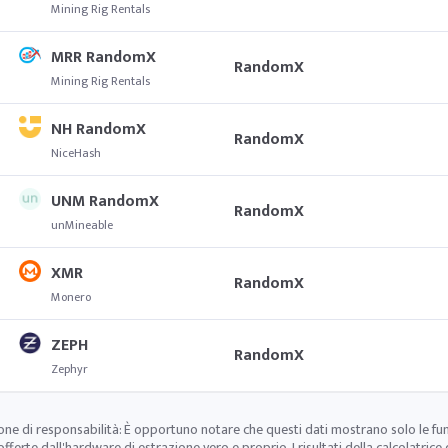
Mining Rig Rentals
MRR RandomX
RandomX
Mining Rig Rentals
NH RandomX
RandomX
NiceHash
UNM RandomX
RandomX
unMineable
XMR
RandomX
Monero
ZEPH
RandomX
Zephyr
one di responsabilità: È opportuno notare che questi dati mostrano solo le fu
offerte dall'hardware di estrazione vero e proprio. I risultati della calcolatrice 