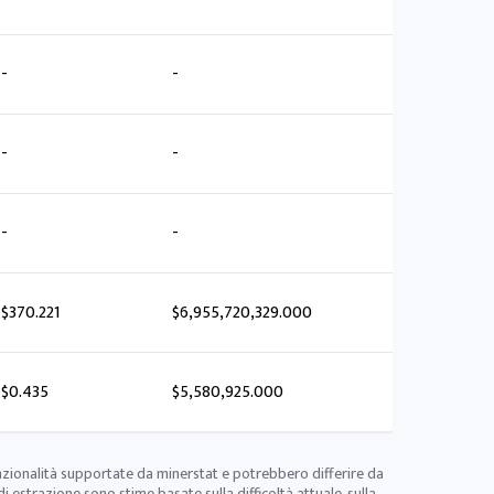
-
-
-
-
-
-
$370.221
$6,955,720,329.000
$0.435
$5,580,925.000
nzionalità supportate da minerstat e potrebbero differire da
di estrazione sono stime basate sulla difficoltà attuale, sulla