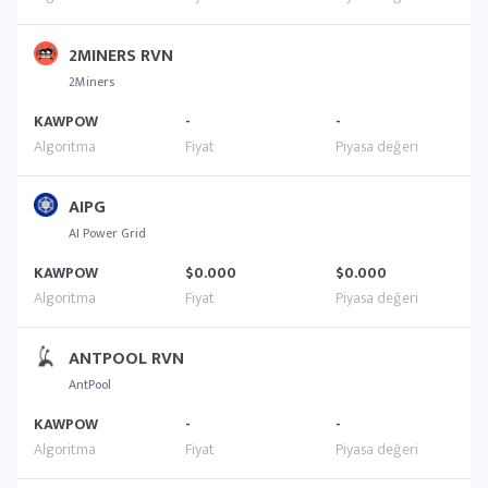
2MINERS RVN
2Miners
KAWPOW
-
-
AIPG
AI Power Grid
KAWPOW
$0.000
$0.000
ANTPOOL RVN
AntPool
KAWPOW
-
-