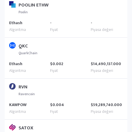
POOLIN ETHW
Poolin
Ethash
-
-
QKC
QuarkChain
Ethash
$0.002
$14,490,137.000
RVN
Ravencoin
KAWPOW
$0.004
$59,289,740.000
SATOX