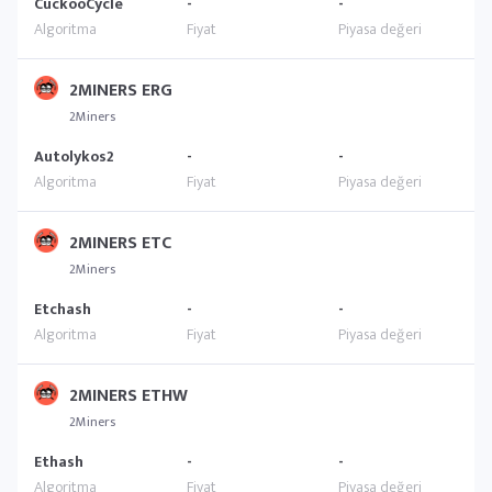
CuckooCycle
-
-
2MINERS ERG
2Miners
Autolykos2
-
-
2MINERS ETC
2Miners
Etchash
-
-
2MINERS ETHW
2Miners
Ethash
-
-