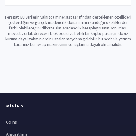
Feragat: Bu verilerin yalnızca minerstat tarafından desteklenen özellikleri
gösterdiğini ve gerçek madencilik donanımının sunduğu özelliklerden
farklı olabileceğini dikkate alın. Madencilik hesaplayıcısının sonuçları,
mevcut zorluk derecesi, blok ödülü ve belirli bir kripto para için döviz
kuruna dayalı tahminlerdir. Hatalar meydana gelebilir, bu nedenle yatırım
kararınız bu hesap makinesinin sonuçlarına dayalı olmamalıdır.
MINING
Coins
Algorithms