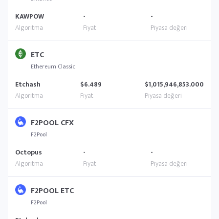
KAWPOW
-
-
ETC
Ethereum Classic
Etchash
$6.489
$1,015,946,853.000
F2POOL CFX
F2Pool
Octopus
-
-
F2POOL ETC
F2Pool