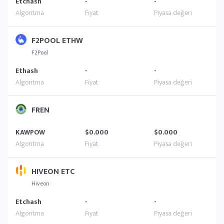
Etchash
-
-
F2POOL ETHW
F2Pool
Ethash
-
-
FREN
KAWPOW
$0.000
$0.000
HIVEON ETC
Hiveon
Etchash
-
-