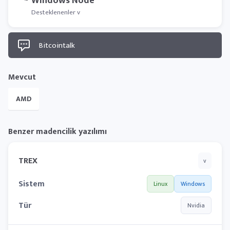
Windows Node
Desteklenenler v
Bitcointalk
Mevcut
AMD
Benzer madencilik yazılımı
TREX
v
Sistem
Linux
Windows
Tür
Nvidia