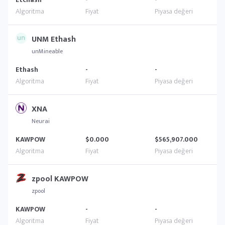
UNM Ethash
unMineable
Ethash
-
-
XNA
Neurai
KAWPOW
$0.000
$565,907.000
zpool KAWPOW
zpool
KAWPOW
-
-