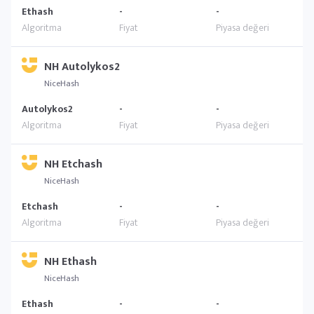
Ethash
-
-
NH Autolykos2
NiceHash
Autolykos2
-
-
NH Etchash
NiceHash
Etchash
-
-
NH Ethash
NiceHash
Ethash
-
-