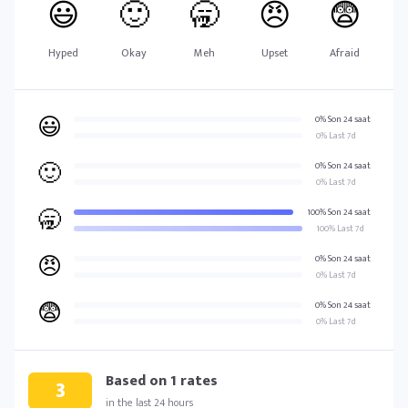
😃
🙂
🥱
😠
😨
Hyped
Okay
Meh
Upset
Afraid
😃
0% Son 24 saat
0% Last 7d
🙂
0% Son 24 saat
0% Last 7d
🥱
100% Son 24 saat
100% Last 7d
😠
0% Son 24 saat
0% Last 7d
😨
0% Son 24 saat
0% Last 7d
Based on
1
rates
3
in the last 24 hours