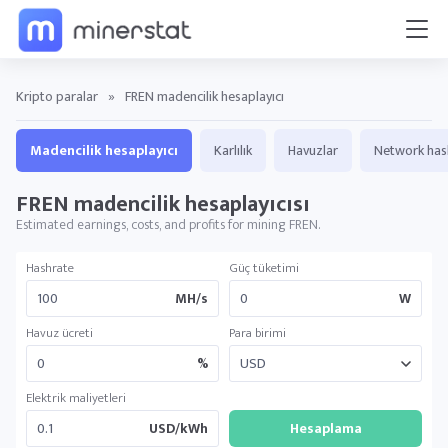
Kripto paralar
»
FREN madencilik hesaplayıcı
Madencilik hesaplayıcı
Karlılık
Havuzlar
Network has
FREN madencilik hesaplayıcısı
Estimated earnings, costs, and profits for mining FREN.
Hashrate
Güç tüketimi
MH/s
W
Havuz ücreti
Para birimi
%
Elektrik maliyetleri
USD/kWh