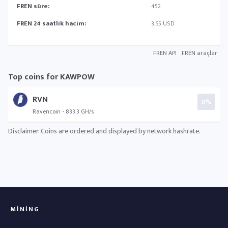
FREN süre:
452
FREN 24 saatlik hacim:
3.65 USD
FREN API
FREN araçlar
Top coins for KAWPOW
RVN
0%
Ravencoin - 833.3 GH/s
Disclaimer: Coins are ordered and displayed by network hashrate.
MINING