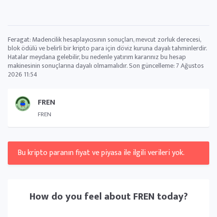
Feragat: Madencilik hesaplayıcısının sonuçları, mevcut zorluk derecesi,
blok ödülü ve belirli bir kripto para için döviz kuruna dayalı tahminlerdir.
Hatalar meydana gelebilir, bu nedenle yatırım kararınız bu hesap
makinesinin sonuçlarına dayalı olmamalıdır. Son güncelleme:
7 Ağustos
2026 11:54
FREN
FREN
Bu kripto paranın fiyat ve piyasa ile ilgili verileri yok.
How do you feel about
FREN
today?