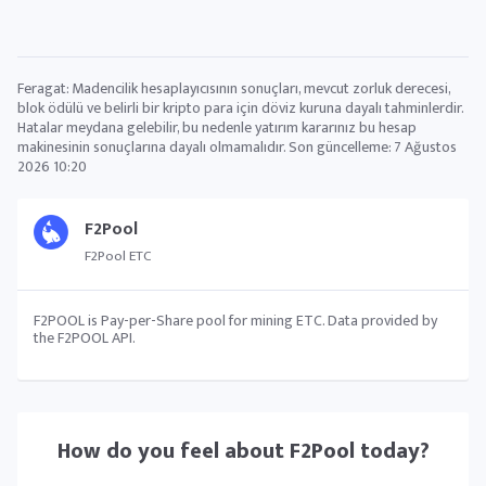
Feragat: Madencilik hesaplayıcısının sonuçları, mevcut zorluk derecesi,
blok ödülü ve belirli bir kripto para için döviz kuruna dayalı tahminlerdir.
Hatalar meydana gelebilir, bu nedenle yatırım kararınız bu hesap
makinesinin sonuçlarına dayalı olmamalıdır. Son güncelleme:
7 Ağustos
2026 10:20
F2Pool
F2Pool ETC
F2POOL is Pay-per-Share pool for mining ETC. Data provided by
the F2POOL API.
How do you feel about
F2Pool
today?