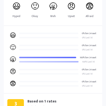
😃
🙂
🥱
😠
😨
Hyped
Okay
Meh
Upset
Afraid
😃
0% Son 24 saat
0% Last 7d
🙂
0% Son 24 saat
0% Last 7d
🥱
100% Son 24 saat
100% Last 7d
😠
0% Son 24 saat
0% Last 7d
😨
0% Son 24 saat
0% Last 7d
Based on
1
rates
3