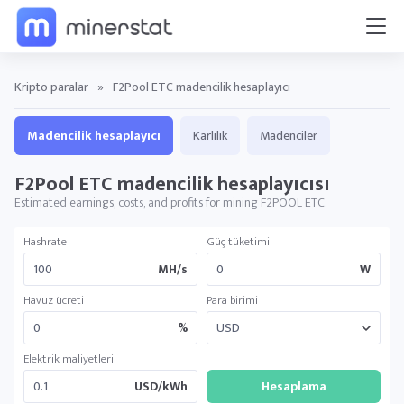
Kripto paralar
»
F2Pool ETC madencilik hesaplayıcı
Madencilik hesaplayıcı
Karlılık
Madenciler
F2Pool ETC madencilik hesaplayıcısı
Estimated earnings, costs, and profits for mining F2POOL ETC.
Hashrate
Güç tüketimi
MH/s
W
Havuz ücreti
Para birimi
%
Elektrik maliyetleri
USD/kWh