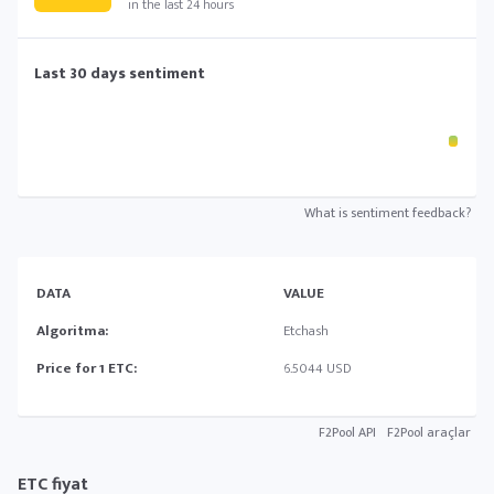
in the last 24 hours
Last 30 days sentiment
What is sentiment feedback?
DATA
VALUE
Algoritma:
Etchash
Price for 1 ETC:
6.5044 USD
F2Pool API
F2Pool araçlar
ETC fiyat