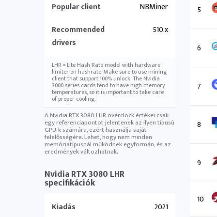
Popular client
NBMiner
5
Recommended
510.x
drivers
6
LHR = Lite Hash Rate model with hardware
limiter on hashrate. Make sure to use mining
client that support 100% unlock. The Nvidia
7
3000 series cards tend to have high memory
temperatures, so it is important to take care
of proper cooling.
A Nvidia RTX 3080 LHR overclock értékei csak
egy referenciapontot jelentenek az ilyen típusú
8
GPU-k számára, ezért használja saját
felelősségére. Lehet, hogy nem minden
memóriatípusnál működnek egyformán, és az
eredmények változhatnak.
9
Nvidia RTX 3080 LHR
specifikációk
10
Kiadás
2021