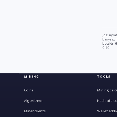
Jogi nyil
bányász ​
becslés. 
0:40
MINING
TOOLS
Coins
Mining calc
Algorithms
Hashrate c
Miner clients
Wallet addr