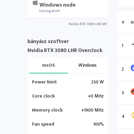
Windows node
támogatott
#
N
Nvidia RTX 3080 LHR API
bányász szoftver
1
Nvidia RTX 3080 LHR Overclock
msOS
Windows
2
Power limit
250 W
3
Core clock
+0 MHz
Memory clock
+1900 MHz
4
Fan speed
100%