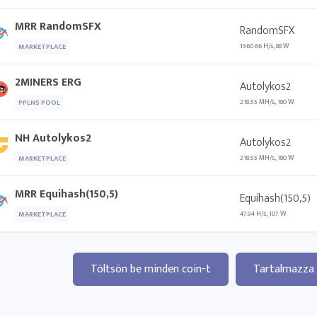
MRR RandomSFX
RandomSFX
1560.66 H/s, 88 W
MARKETPLACE
2MINERS ERG
Autolykos2
218.55 MH/s, 180 W
PPLNS POOL
NH Autolykos2
Autolykos2
218.55 MH/s, 180 W
MARKETPLACE
MRR Equihash(150,5)
Equihash(150,5)
47.94 H/s, 107 W
MARKETPLACE
Töltsön be minden coin-t
Tartalmazza 