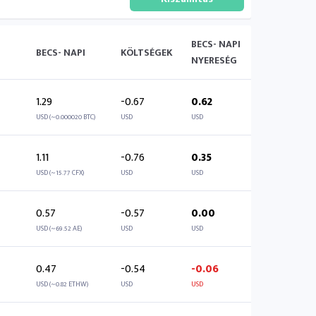
BECS- NAPI
BECS- NAPI
KÖLTSÉGEK
NYERESÉG
1.29
-0.67
0.62
USD (~0.000020 BTC)
USD
USD
1.11
-0.76
0.35
USD (~15.77 CFX)
USD
USD
0.57
-0.57
0.00
USD (~69.52 AE)
USD
USD
0.47
-0.54
-0.06
USD (~0.82 ETHW)
USD
USD