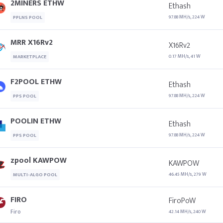
2MINERS ETHW
Ethash
97.88 MH/s, 224 W
PPLNS POOL
MRR X16Rv2
X16Rv2
0.17 MH/s, 41 W
MARKETPLACE
F2POOL ETHW
Ethash
97.88 MH/s, 224 W
PPS POOL
POOLIN ETHW
Ethash
97.88 MH/s, 224 W
PPS POOL
zpool KAWPOW
KAWPOW
46.45 MH/s, 279 W
MULTI-ALGO POOL
FIRO
FiroPoW
Firo
42.14 MH/s, 240 W