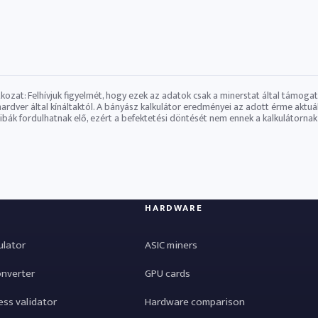
atkozat: Felhívjuk figyelmét, hogy ezek az adatok csak a minerstat által támoga
​hardver által kínáltaktól. A bányász ​​kalkulátor eredményei az adott érme ak
Hibák fordulhatnak elő, ezért a befektetési döntését nem ennek a kalkulátornak 
HARDWARE
ulator
ASIC miners
onverter
GPU cards
ess validator
Hardware comparison