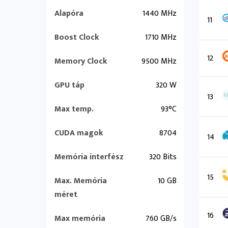
Alapóra
1440 MHz
11
Boost Clock
1710 MHz
12
Memory Clock
9500 MHz
GPU táp
320 W
13
Max temp.
93°C
CUDA magok
8704
14
Memória interfész
320 Bits
15
Max. Memória
10 GB
méret
16
Max memória
760 GB/s