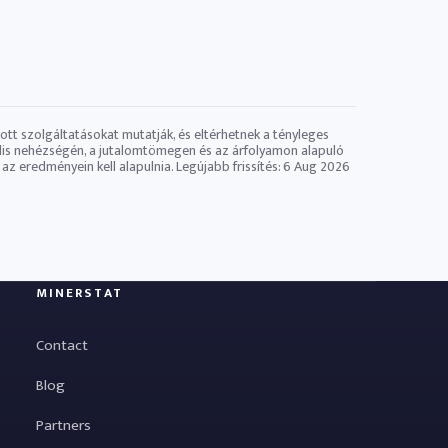
tott szolgáltatásokat mutatják, és eltérhetnek a tényleges
tuális nehézségén, a jutalomtömegen és az árfolyamon alapuló
az eredményein kell alapulnia. Legújabb frissítés:
6 Aug 2026
MINERSTAT
Contact
Blog
Partners