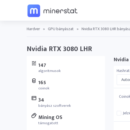
Hardver
»
GPU bányászat
»
Nvidia RTX 3080 LHR bányász
Nvidia RTX 3080 LHR
Nvidia
147
Hashrat
algoritmusok
Autom
165
coinok
Coino
34
bányász szoftverek
Jelz
Mining OS
támogatott