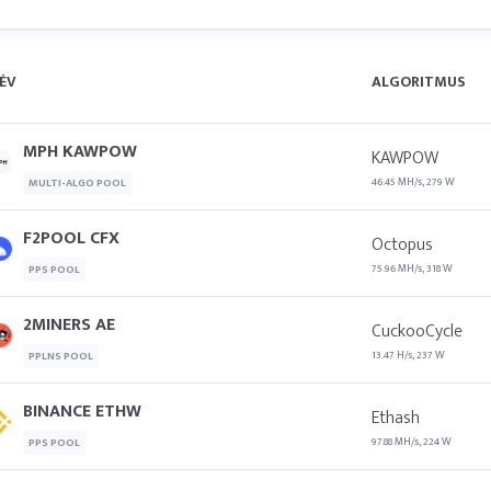
ÉV
ALGORITMUS
MPH KAWPOW
KAWPOW
46.45 MH/s, 279 W
MULTI-ALGO POOL
F2POOL CFX
Octopus
75.96 MH/s, 318 W
PPS POOL
2MINERS AE
CuckooCycle
13.47 H/s, 237 W
PPLNS POOL
BINANCE ETHW
Ethash
97.88 MH/s, 224 W
PPS POOL