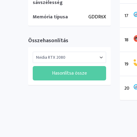
sávszélesség
17
Memória típusa
GDDR6X
18
Összehasonlítás
19
Hasonlítsa össze
20