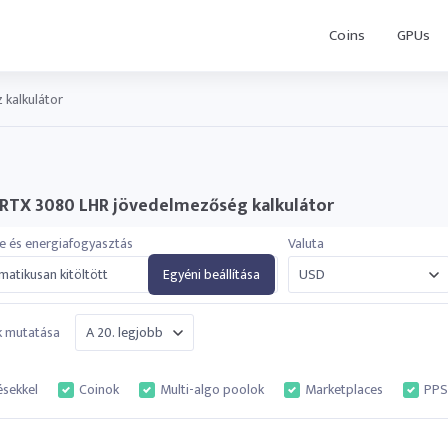
Coins
GPUs
 kalkulátor
 RTX 3080 LHR jövedelmezőség kalkulátor
e és energiafogyasztás
Valuta
atikusan kitöltött
Egyéni beállítása
k mutatása
ésekkel
Coinok
Multi-algo poolok
Marketplaces
PPS