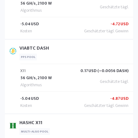
56 GH/s, 2100 W
-5.04
USD
-4.72
USD
VIABTC DASH
PPS POOL
X11
0.17
USD (~0.0056 DASH)
56 GH/s, 2100 W
-5.04
USD
-4.87
USD
HASHC X11
MULTI-ALGO POOL