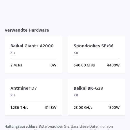
Verwandte Hardware
Baikal Giant+ A2000
Spondoolies SPx36
X11
X11
2 MH/s
0W
540.00 GH/s
4400W
Antminer D7
Baikal BK-G28
X11
X11
1.286 TH/s
3148W
28.00 GH/s
1300W
Haftungsausschluss: Bitte beachten Sie, dass diese Daten nur von