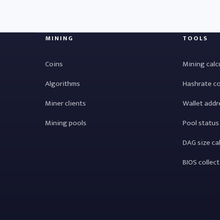
MINING
TOOLS
Coins
Mining calc
Algorithms
Hashrate c
Miner clients
Wallet addr
Mining pools
Pool status
DAG size ca
BIOS collec