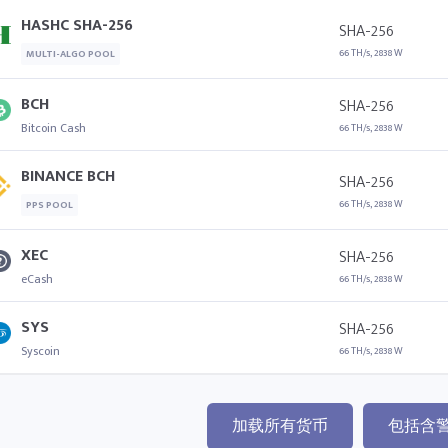
HASHC SHA-256
SHA-256
66 TH/s, 2838 W
MULTI-ALGO POOL
BCH
SHA-256
Bitcoin Cash
66 TH/s, 2838 W
BINANCE BCH
SHA-256
66 TH/s, 2838 W
PPS POOL
XEC
SHA-256
eCash
66 TH/s, 2838 W
SYS
SHA-256
Syscoin
66 TH/s, 2838 W
加载所有货币
包括含