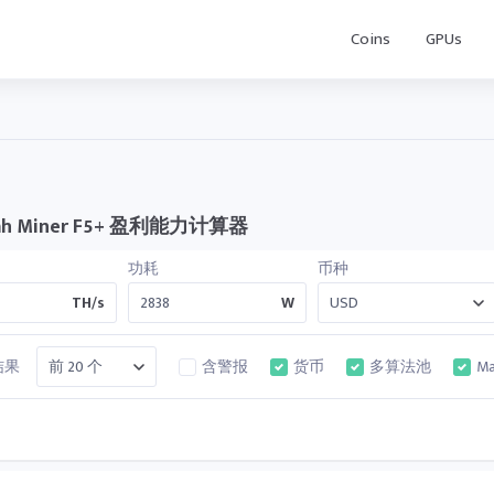
Coins
GPUs
tah Miner F5+ 盈利能力计算器
功耗
币种
TH/s
W
结果
含警报
货币
多算法池
Ma