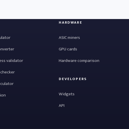
HARDWARE
ulator
ASIC miners
onverter
GPU cards
ess validator
Hardware comparison
 checker
DEVELOPERS
lculator
Widgets
tion
API