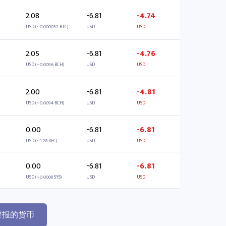
2.08
-6.81
-4.74
USD (~0.000032 BTC)
USD
USD
2.05
-6.81
-4.76
USD (~0.0096 BCH)
USD
USD
2.00
-6.81
-4.81
USD (~0.0094 BCH)
USD
USD
0.00
-6.81
-6.81
USD (~1.28 XEC)
USD
USD
0.00
-6.81
-6.81
USD (~0.0008 SYS)
USD
USD
警报的货币