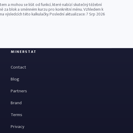
 a mohou se lišit od funkcí, které nabízí skutečný těžební
ěně za blok a směnném kurzu pro konkrétní měnu. Vzhledem k
a výsledcích této kalkulačky. Poslední aktualizace:
7 Srp 2026
MINERSTAT
Contact
Blog
Partners
Brand
Terms
Privacy