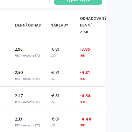
ODHADOVANÝ
DENNÍ ODHAD
NÁKLADY
DENNÍ
ZISK
2.96
-6.81
-3.85
USD (~0.000046 BTC)
USD
USD
2.50
-6.81
-4.31
USD (~0.000038 BTC)
USD
USD
2.47
-6.81
-4.34
USD (~0.000038 BTC)
USD
USD
2.33
-6.81
-4.48
USD (~0.000036 BTC)
USD
USD