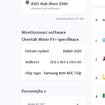
ASIC Hub (Non-SSH)
doporučený software
Cheetah Miner F5+ API
#
N
Monitorovací software
Cheetah Miner F5+ specifikace
1
Datum vydání
Duben 2020
2
Velikost
33.0 x 19.0 x 24.0 cm
Chip type
Samsung 8nm ASIC Chip
3
Porovnejte s
4