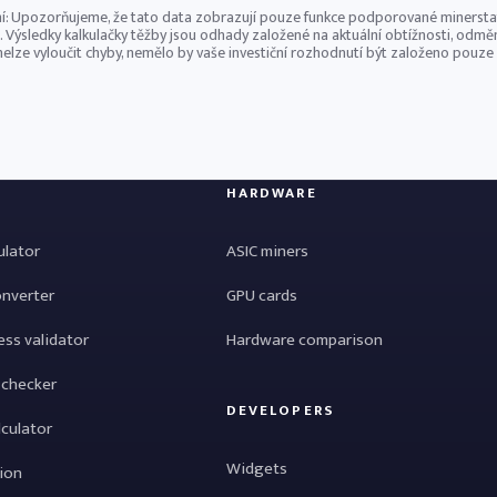
í: Upozorňujeme, že tato data zobrazují pouze funkce podporované minerstatem
 Výsledky kalkulačky těžby jsou odhady založené na aktuální obtížnosti, odm
nelze vyloučit chyby, nemělo by vaše investiční rozhodnutí být založeno pouze n
HARDWARE
ulator
ASIC miners
onverter
GPU cards
ess validator
Hardware comparison
 checker
DEVELOPERS
lculator
Widgets
tion