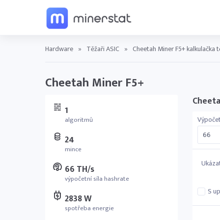
Hardware
»
Těžaři ASIC
»
Cheetah Miner F5+ kalkulačka 
Cheetah Miner F5+
Cheeta
1
Výpočet
algoritmů
24
mince
Ukázat
66 TH/s
výpočetní síla hashrate
S u
2838 W
spotřeba energie