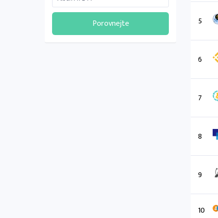
5
Porovnejte
6
7
8
9
10