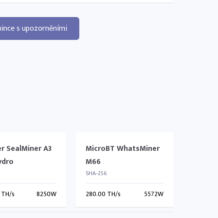
ince s upozorněními
er SealMiner A3
MicroBT WhatsMiner
ydro
M66
SHA-256
 TH/s
8250W
280.00 TH/s
5572W