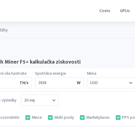
Coins
GPUs
těžby
h Miner F5+ kalkulačka ziskovosti
ní síla hashrate
Spotřeba energie
Měna
TH/s
W
 výsledky
pozorněním
Mince
Multi pooly
Marketplaces
PPS po