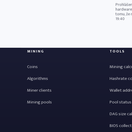
Prohlášen
hardware.
tomu, že 
19:40
MINING
TOOLS
Coins
Mining calc
Algorithms
Hashrate c
Miner clients
Wallet addr
Mining pools
Pool status
DAG size ca
BIOS collec