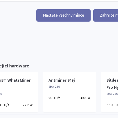
Načtěte všechny mince
Zahrňte m
ející hardware
oBT WhatsMiner
Antminer S19j
Bitde
S
SHA-256
Pro H
56
SHA-256
90 TH/s
3100W
0 TH/s
7215W
660.00