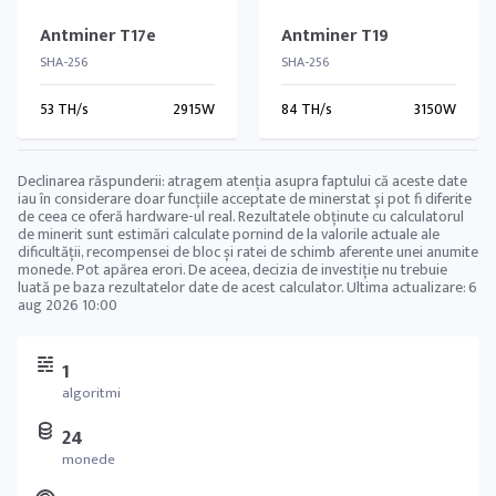
Antminer T17e
Antminer T19
SHA-256
SHA-256
53 TH/s
2915W
84 TH/s
3150W
Declinarea răspunderii: atragem atenția asupra faptului că aceste date
iau în considerare doar funcțiile acceptate de minerstat și pot fi diferite
de ceea ce oferă hardware-ul real. Rezultatele obținute cu calculatorul
de minerit sunt estimări calculate pornind de la valorile actuale ale
dificultății, recompensei de bloc și ratei de schimb aferente unei anumite
monede. Pot apărea erori. De aceea, decizia de investiție nu trebuie
luată pe baza rezultatelor date de acest calculator. Ultima actualizare:
6
aug 2026 10:00
1
algoritmi
24
monede