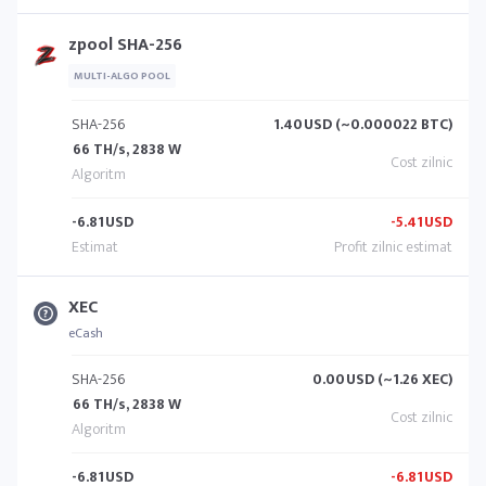
zpool SHA-256
MULTI-ALGO POOL
SHA-256
1.40
USD (~0.000022 BTC)
66 TH/s, 2838 W
-6.81
USD
-5.41
USD
XEC
eCash
SHA-256
0.00
USD (~1.26 XEC)
66 TH/s, 2838 W
-6.81
USD
-6.81
USD