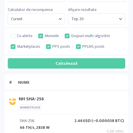
Calculator de recompense
Afișare rezultate
Cu alerte
Monede
Grupuri multi-algoritm
Marketplaces
PPS pools
PPLNS pools
#
NUME
NH SHA-256
MARKETPLACE
SHA-256
2.46
USD (~0.000038 BTC)
66 TH/s, 2838 W