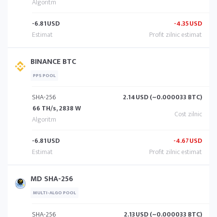
-6.81
USD
-4.35
USD
BINANCE BTC
PPS POOL
SHA-256
2.14
USD (~0.000033 BTC)
66 TH/s, 2838 W
-6.81
USD
-4.67
USD
MD SHA-256
MULTI-ALGO POOL
SHA-256
2.13
USD (~0.000033 BTC)