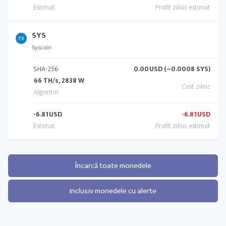
SYS
Syscoin
SHA-256
0.00
USD (~0.0008 SYS)
66 TH/s, 2838 W
-6.81
USD
-6.81
USD
Încarcă toate monedele
Inclusiv monedele cu alerte