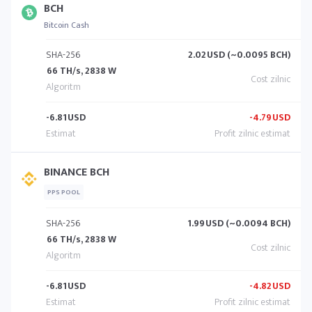
BCH
Bitcoin Cash
SHA-256
2.02
USD (~0.0095 BCH)
66 TH/s, 2838 W
-6.81
USD
-4.79
USD
BINANCE BCH
PPS POOL
SHA-256
1.99
USD (~0.0094 BCH)
66 TH/s, 2838 W
-6.81
USD
-4.82
USD