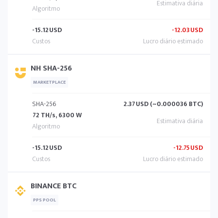
-15.12
USD
-12.03
USD
NH SHA-256
MARKETPLACE
SHA-256
2.37
USD (~0.000036 BTC)
72 TH/s, 6300 W
-15.12
USD
-12.75
USD
BINANCE BTC
PPS POOL