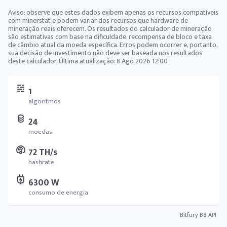
Aviso: observe que estes dados exibem apenas os recursos compatíveis
com minerstat e podem variar dos recursos que hardware de
mineração reais oferecem. Os resultados do calculador de mineração
são estimativas com base na dificuldade, recompensa de bloco e taxa
de câmbio atual da moeda específica. Erros podem ocorrer e, portanto,
sua decisão de investimento não deve ser baseada nos resultados
deste calculador. Última atualização:
8 Ago 2026 12:00
1
algoritmos
24
moedas
72 TH/s
hashrate
6300 W
consumo de energia
Bitfury B8 API