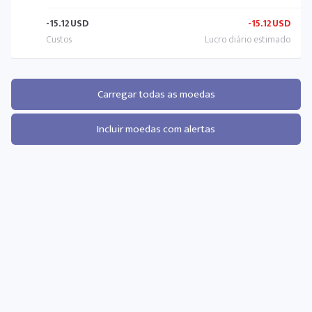
-15.12
USD
-15.12
USD
Carregar todas as moedas
Incluir moedas com alertas