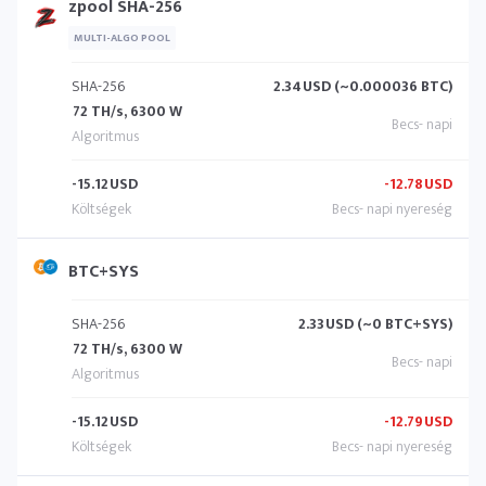
zpool SHA-256
MULTI-ALGO POOL
SHA-256
2.34
USD (~0.000036 BTC)
72 TH/s, 6300 W
-15.12
USD
-12.78
USD
BTC+SYS
SHA-256
2.33
USD (~0 BTC+SYS)
72 TH/s, 6300 W
-15.12
USD
-12.79
USD