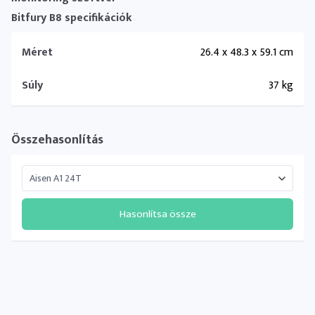
Bitfury B8 specifikációk
Méret
26.4 x 48.3 x 59.1 cm
Súly
37 kg
Összehasonlítás
Hasonlítsa össze