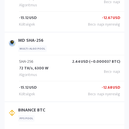
-15.12
USD
-12.67
USD
MD SHA-256
MULTI-ALGO POOL
SHA-256
2.44
USD (~0.000037 BTC)
72 TH/s, 6300 W
-15.12
USD
-12.68
USD
BINANCE BTC
PPS POOL