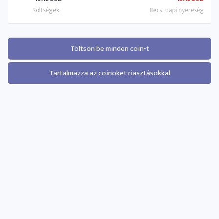
Töltsön be minden coin-t
Tartalmazza az coinoket riasztásokkal