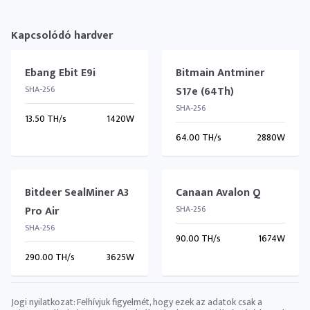
Kapcsolódó hardver
Ebang Ebit E9i
Bitmain Antminer
SHA-256
S17e (64Th)
SHA-256
13.50 TH/s
1420W
64.00 TH/s
2880W
Bitdeer SealMiner A3
Canaan Avalon Q
Pro Air
SHA-256
SHA-256
90.00 TH/s
1674W
290.00 TH/s
3625W
Jogi nyilatkozat: Felhívjuk figyelmét, hogy ezek az adatok csak a