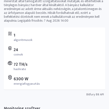
minerstat által támogatott szolgáltatásokat mutatják, és eltérhetnek a
tényleges bányász ​​hardver által kínáltaktól. A bányász ​​kalkulátor
eredményei az adott érme aktuális nehézségén, a jutalomtömegen és
az árfolyamon alapuló becslés. Hibák fordulhatnak elő, ezért a
befektetési döntését nem ennek a kalkulátornak az eredményein kell
alapulnia. Legújabb frissítés:
7 Aug 2026 14:00
1
algoritmusok
24
coinok
72 TH/s
hashrate
6300 W
energiafogyasztás
Bitfury B8 API
Monitoring szoftver