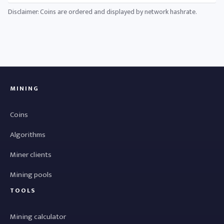
Disclaimer: Coins are ordered and displayed by network hashrate.
MINING
Coins
Algorithms
Miner clients
Mining pools
TOOLS
Mining calculator