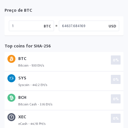
Preço de BTC
=
BTC
USD
Top coins for SHA-256
BTC
0%
Bitcoin - 930 EH/s
SYS
0%
Syscoin - 442.2 EH/s
BCH
0%
Bitcoin Cash - 3.16 EH/s
XEC
0%
eCash - 44.78 PH/s