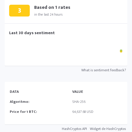
Based on
1
rates
3
in the last 24 hours
Last 30 days sentiment
What is sentiment feedback?
DATA
VALUE
Algoritmo:
SHA-256
Price for 1 BTC:
64,637.68 USD
HashCryptos API
Widget de HashCryptos