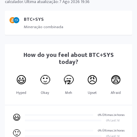
calculador. Última atualização:
7 Ago 2026 19:36
BTC+SYS
Mineração combinada
How do you feel about
BTC+SYS
today?
😃
🙂
🥱
😠
😨
Hyped
Okay
Meh
Upset
Afraid
😃
0% Últimas 24 horas
0% Last 7d
🙂
0% Últimas 24 horas
0% Last 7d