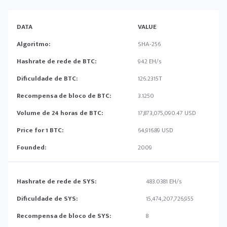
DATA
VALUE
Algoritmo:
SHA-256
Hashrate de rede de BTC:
942 EH/s
Dificuldade de BTC:
126.2315T
Recompensa de bloco de BTC:
3.1250
Volume de 24 horas de BTC:
17,873,075,090.47 USD
Price for 1 BTC:
64,916.89 USD
Founded:
2009
Hashrate de rede de SYS:
483.0381 EH/s
Dificuldade de SYS:
15,474,207,726,955
Recompensa de bloco de SYS:
8