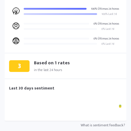
🥱
100% Últimas 24 horas
100% Last 7d
😠
0% Últimas 24 horas
0% Last 7d
😨
0% Últimas 24 horas
0% Last 7d
Based on
1
rates
3
in the last 24 hours
Last 30 days sentiment
What is sentiment feedback?