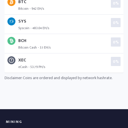
BTC
0%
Bitcoin - 942 EH/s
SYS
0%
Syscoin - 483.04 EH/s
BCH
0%
Bitcoin Cash - 3.1 EH/s
XEC
0%
eCash - 53.79 PH/s
Disclaimer: Coins are ordered and displayed by network hashrate.
MINING