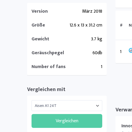
Version
März 2018
Größe
12.6 x 13 x 31.2 cm
#
N
Gewicht
3.7 kg
1
Geräuschpegel
60db
Number of fans
1
Vergleichen mit
Verwa
Vergleichen
Inno