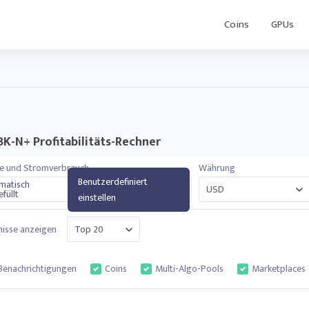
Coins
GPUs
 BK-N+ Profitabilitäts-Rechner
e und Stromverbrauch
Währung
Benutzerdefiniert
matisch
füllt
einstellen
isse anzeigen
Benachrichtigungen
Coins
Multi-Algo-Pools
Marketplaces