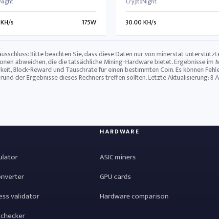
Night
CryptoNight
 KH/s
175W
30.00 KH/s
usschluss: Bitte beachten Sie, dass diese Daten nur von minerstat unterstüt
ionen abweichen, die die tatsächliche Mining-Hardware bietet. Ergebnisse im 
keit, Block-Reward und Tauschrate für einen bestimmten Coin. Es können Fehle
grund der Ergebnisse dieses Rechners treffen sollten. Letzte Aktualisierung:
8 
HARDWARE
ulator
ASIC miners
onverter
GPU cards
ess validator
Hardware comparison
 checker