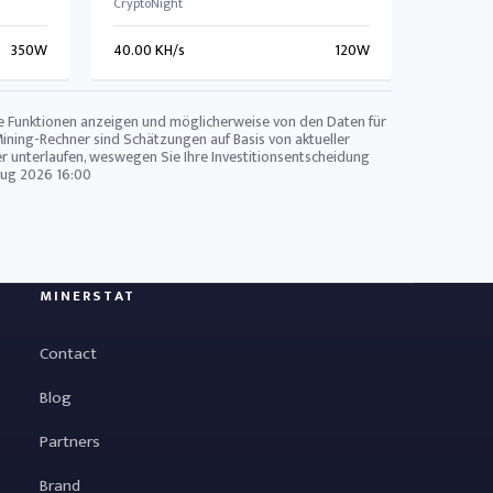
CryptoNight
350W
40.00 KH/s
120W
zte Funktionen anzeigen und möglicherweise von den Daten für
Mining-Rechner sind Schätzungen auf Basis von aktueller
r unterlaufen, weswegen Sie Ihre Investitionsentscheidung
Aug 2026 16:00
MINERSTAT
Contact
Blog
Partners
Brand