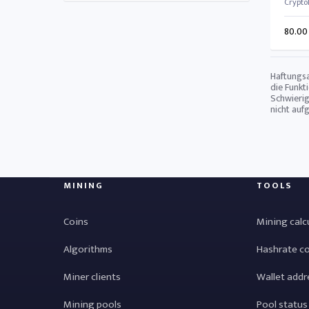
Crypto
80.00
Haftungsa
die Funkt
Schwierig
nicht auf
MINING
TOOLS
Coins
Mining calc
Algorithms
Hashrate c
Miner clients
Wallet addr
Mining pools
Pool status