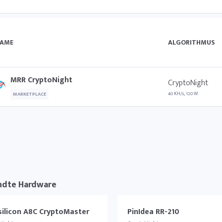
AME
ALGORITHMUS
MRR CryptoNight
CryptoNight
40 KH/s, 120 W
MARKETPLACE
ndte Hardware
silicon A8C CryptoMaster
PinIdea RR-210