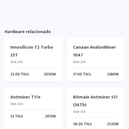
Hardware relacionado
Innosilicon T2 Turbo
Canaan AvalonMiner
25T
1047
SHA-256
SHA-256
25.00 TH/s
2050W
37.00 TH/s
2380W
Antminer T17e
Bitmain Antminer S17
SHA-256
(56Th)
SHA-256
53 TH/s
2915W
56.00 TH/s
2520W