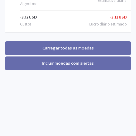
-3.12
USD
-3.12
USD
Carregar todas as moedas
Incluir moedas com alertas