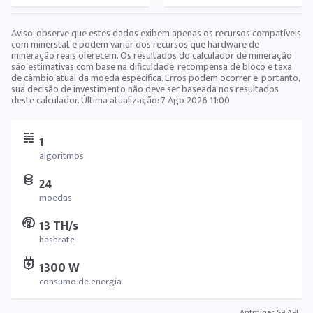
Aviso: observe que estes dados exibem apenas os recursos compatíveis
com minerstat e podem variar dos recursos que hardware de
mineração reais oferecem. Os resultados do calculador de mineração
são estimativas com base na dificuldade, recompensa de bloco e taxa
de câmbio atual da moeda específica. Erros podem ocorrer e, portanto,
sua decisão de investimento não deve ser baseada nos resultados
deste calculador. Última atualização:
7 Ago 2026 11:00
1
algoritmos
24
moedas
13 TH/s
hashrate
1300 W
consumo de energia
Antminer S9 API