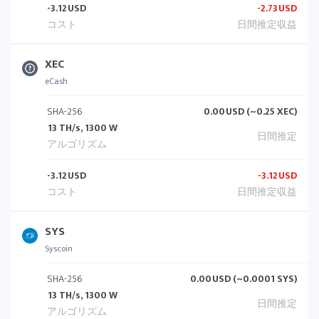
-3.12
USD
-2.73
USD
XEC
eCash
SHA-256
0.00
USD (~0.25 XEC)
13 TH/s, 1300 W
-3.12
USD
-3.12
USD
SYS
Syscoin
SHA-256
0.00
USD (~0.0001 SYS)
13 TH/s, 1300 W