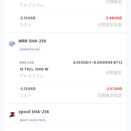
-3.12
USD
-2.48
USD
MRR SHA-256
MARKETPLACE
SHA-256
0.55
USD (~0.000009 BTC)
13 TH/s, 1300 W
-3.12
USD
-2.57
USD
zpool SHA-256
MULTI-ALGO POOL