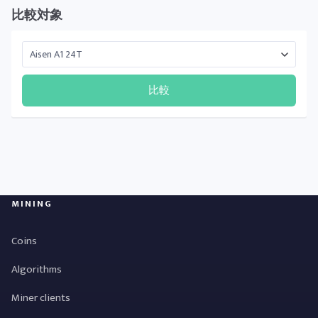
比較対象
比較
MINING
Coins
Algorithms
Miner clients