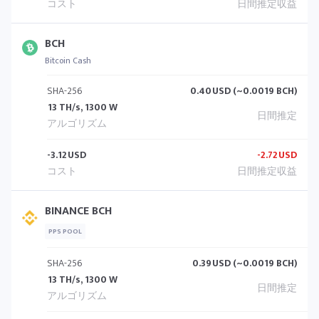
BCH
Bitcoin Cash
SHA-256
0.40
USD (~0.0019 BCH)
13 TH/s, 1300 W
-3.12
USD
-2.72
USD
BINANCE BCH
PPS POOL
SHA-256
0.39
USD (~0.0019 BCH)
13 TH/s, 1300 W