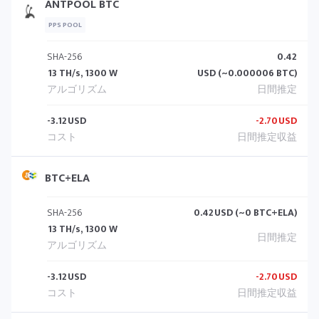
ANTPOOL BTC
PPS POOL
SHA-256
0.42
13 TH/s, 1300 W
USD (~0.000006 BTC)
-3.12
USD
-2.70
USD
BTC+ELA
SHA-256
0.42
USD (~0 BTC+ELA)
13 TH/s, 1300 W
-3.12
USD
-2.70
USD