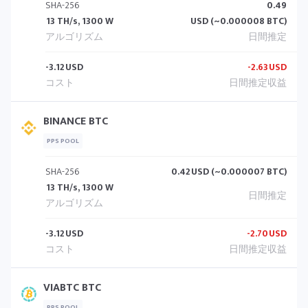
SHA-256
0.49
13 TH/s, 1300 W
USD (~0.000008 BTC)
-3.12
USD
-2.63
USD
BINANCE BTC
PPS POOL
SHA-256
0.42
USD (~0.000007 BTC)
13 TH/s, 1300 W
-3.12
USD
-2.70
USD
VIABTC BTC
PPS POOL