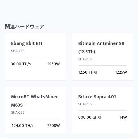
関連ハードウェア
Ebang Ebit E11
Bitmain Antminer S9
SHA-256
(12.5Th)
SHA-256
30.00 TH/s
1950W
12.50 TH/s
1225W
MicroBT WhatsMiner
Bitaxe Supra 401
M63S+
SHA-256
SHA-256
600.00 GH/s
14W
424.00 TH/s
7208W