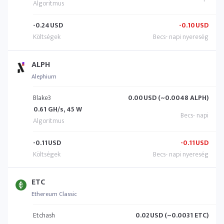
-0.24
USD
-0.10
USD
ALPH
Alephium
Blake3
0.00
USD (~0.0048 ALPH)
0.61 GH/s, 45 W
-0.11
USD
-0.11
USD
ETC
Ethereum Classic
Etchash
0.02
USD (~0.0031 ETC)