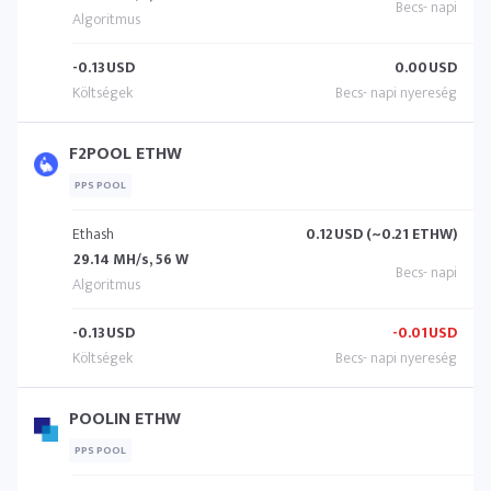
-0.13
USD
0.00
USD
F2POOL ETHW
PPS POOL
Ethash
0.12
USD (~0.21 ETHW)
29.14 MH/s, 56 W
-0.13
USD
-0.01
USD
POOLIN ETHW
PPS POOL