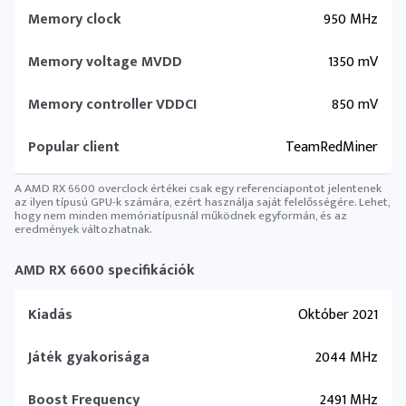
Memory clock
950 MHz
Memory voltage MVDD
1350 mV
Memory controller VDDCI
850 mV
Popular client
TeamRedMiner
A AMD RX 6600 overclock értékei csak egy referenciapontot jelentenek
az ilyen típusú GPU-k számára, ezért használja saját felelősségére. Lehet,
hogy nem minden memóriatípusnál működnek egyformán, és az
eredmények változhatnak.
AMD RX 6600 specifikációk
Kiadás
Október 2021
Játék gyakorisága
2044 MHz
Boost Frequency
2491 MHz