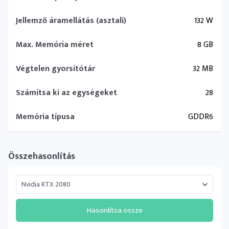
Jellemző áramellátás (asztali)
132 W
Max. Memória méret
8 GB
Végtelen gyorsítótár
32 MB
Számítsa ki az egységeket
28
Memória típusa
GDDR6
Összehasonlítás
Hasonlítsa össze