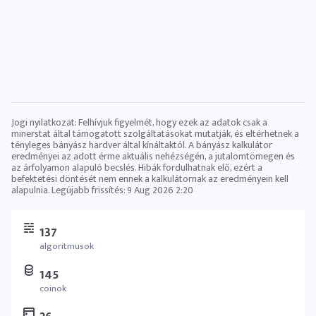
Jogi nyilatkozat: Felhívjuk figyelmét, hogy ezek az adatok csak a
minerstat által támogatott szolgáltatásokat mutatják, és eltérhetnek a
tényleges bányász ​​hardver által kínáltaktól. A bányász ​​kalkulátor
eredményei az adott érme aktuális nehézségén, a jutalomtömegen és
az árfolyamon alapuló becslés. Hibák fordulhatnak elő, ezért a
befektetési döntését nem ennek a kalkulátornak az eredményein kell
alapulnia. Legújabb frissítés:
9 Aug 2026 2:20
137
algoritmusok
145
coinok