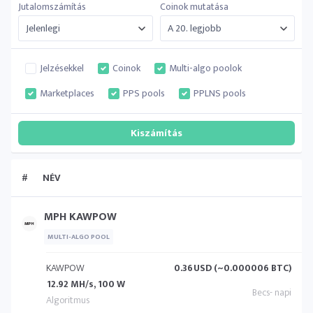
Jutalomszámítás
Coinok mutatása
Jelzésekkel
Coinok
Multi-algo poolok
Marketplaces
PPS pools
PPLNS pools
#
NÉV
MPH KAWPOW
MULTI-ALGO POOL
KAWPOW
0.36
USD (~0.000006 BTC)
12.92 MH/s, 100 W