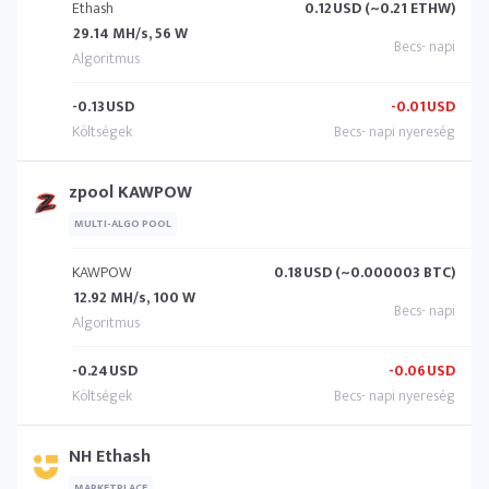
Ethash
0.12
USD (~0.21 ETHW)
29.14 MH/s, 56 W
-0.13
USD
-0.01
USD
zpool KAWPOW
MULTI-ALGO POOL
KAWPOW
0.18
USD (~0.000003 BTC)
12.92 MH/s, 100 W
-0.24
USD
-0.06
USD
NH Ethash
MARKETPLACE