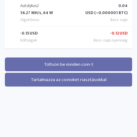
Autolykos2
0.04
56.27 MH/s, 64 W
USD (~0.000001 BTC)
-0.15
USD
-0.12
USD
Töltsön be minden coin-t
Tartalmazza az coinoket riasztásokkal