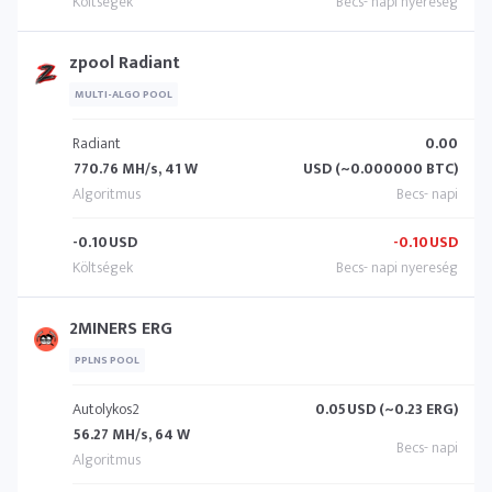
zpool Radiant
MULTI-ALGO POOL
Radiant
0.00
770.76 MH/s, 41 W
USD (~0.000000 BTC)
-0.10
USD
-0.10
USD
2MINERS ERG
PPLNS POOL
Autolykos2
0.05
USD (~0.23 ERG)
56.27 MH/s, 64 W