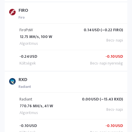
FIRO
Firo
FiroPoW
0.14
USD (~0.22 FIRO)
12.75 MH/s, 100 W
-0.24
USD
-0.10
USD
RXD
Radiant
Radiant
0.00
USD (~15.43 RXD)
770.76 MH/s, 41 W
-0.10
USD
-0.10
USD