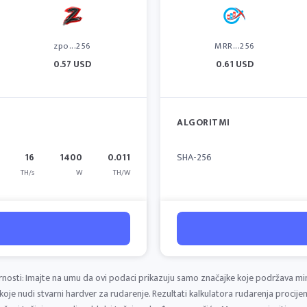
zpo...256
MRR...256
0.57 USD
0.61 USD
ALGORITMI
16
1400
0.011
SHA-256
TH/s
W
TH/W
nosti: Imajte na umu da ovi podaci prikazuju samo značajke koje podržava mi
 koje nudi stvarni hardver za rudarenje. Rezultati kalkulatora rudarenja procijen