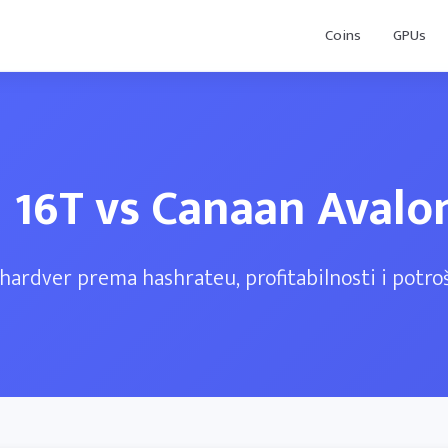
Coins
GPUs
1 16T vs Canaan Avalo
hardver prema hashrateu, profitabilnosti i potroš