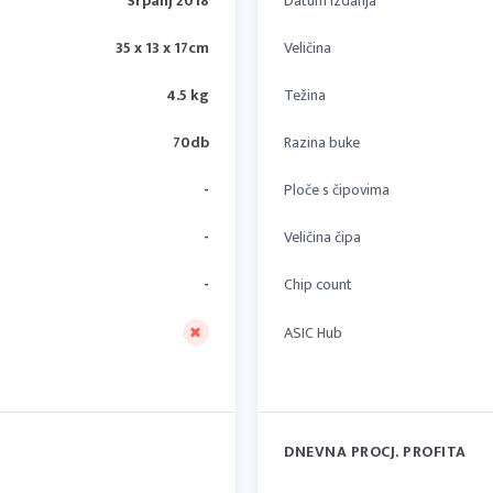
Srpanj 2018
Datum izdanja
35 x 13 x 17cm
Veličina
4.5 kg
Težina
70db
Razina buke
-
Ploče s čipovima
-
Veličina čipa
-
Chip count
ASIC Hub
DNEVNA PROCJ. PROFITA