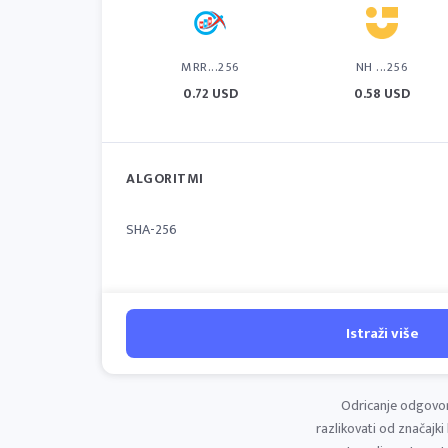
MRR...256
NH ...256
0.72 USD
0.58 USD
ALGORITMI
SHA-256
Istraži više
Odricanje odgovor
razlikovati od značajki