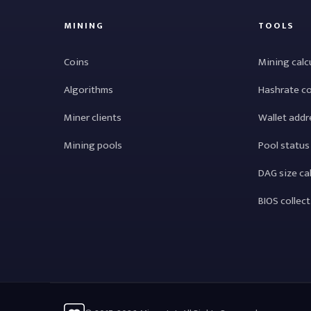
MINING
TOOLS
Coins
Mining calc
Algorithms
Hashrate c
Miner clients
Wallet addr
Mining pools
Pool status
DAG size ca
BIOS collec