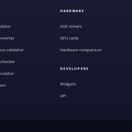
HARDWARE
ulator
ASIC miners
onverter
GPU cards
ess validator
Hardware comparison
 checker
DEVELOPERS
lculator
Widgets
tion
API