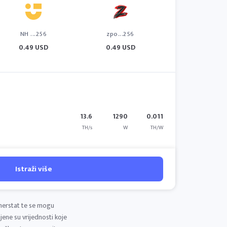
NH ...256
zpo...256
0.49 USD
0.49 USD
13.6
1290
0.011
TH/s
W
TH/W
Istraži više
nerstat te se mogu
jene su vrijednosti koje