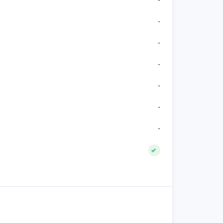
-
-
-
-
-
-
-