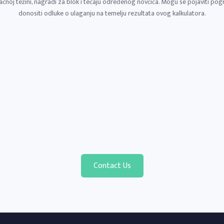
ačnoj težini, nagradi za blok i tečaju određenog novčića. Mogu se pojaviti po
donositi odluke o ulaganju na temelju rezultata ovog kalkulatora.
Contact Us