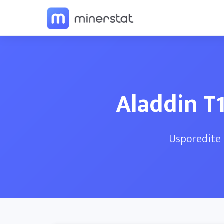
Aladdin T
Usporedite 