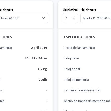
ardware
Unidades
Hardware
x
ACIONES
ESPECIFICACIONES
zamiento
Abril 2019
Fecha de lanzamiento
36 x 33 x 24cm
Reloj base
4.5 kg
Reloj boost
o
70db
Reloj de memoria
ps
-
Tamaño de memoria máx.
hip
-
Ancho de banda de memoria má