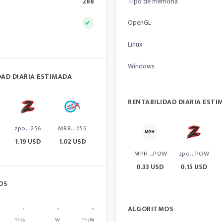
288
Tipo de memoria
OpenGL
Linux
Windows
DAD DIARIA ESTIMADA
RENTABILIDAD DIARIA EST
zpo...256
MRR...256
1.19 USD
1.02 USD
MPH...POW
zpo...POW
0.33 USD
0.15 USD
OS
-
-
-
ALGORITMOS
TH/s
W
TH/W