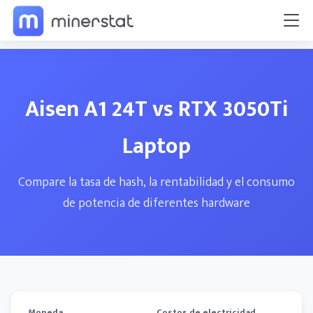
Aisen A1 24T vs RTX 3050Ti
Laptop
Compare la tasa de hash, la rentabilidad y el consumo
de potencia de diferentes hardware
Moneda
Costos de electricidad