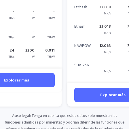
Etchash
23.018
-
-
-
MH/s
TH/s
W
TH/W
Ethash
23.018
-
-
-
MH/s
TH/s
W
TH/W
KAWPOW
12.063
24
2200
0.011
MH/s
TH/s
W
TH/W
SHA-256
-
MH/s
Explorar más
Explorar más
Aviso legal: Tenga en cuenta que estos datos solo muestran las
funciones admitidas por minerstat y podrían diferir de las funciones que
ofrece el hardware de minería real. Los resultados de la calculadora de