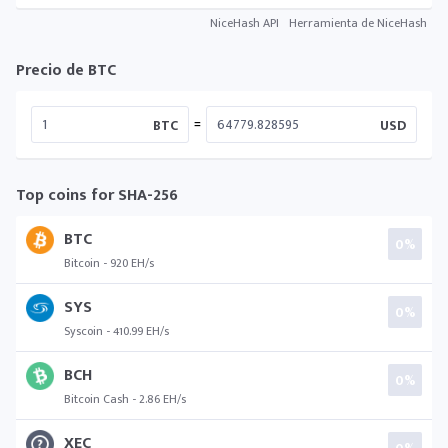
NiceHash API
Herramienta de NiceHash
Precio de BTC
=
BTC
USD
Top coins for SHA-256
BTC
0%
Bitcoin - 920 EH/s
SYS
0%
Syscoin - 410.99 EH/s
BCH
0%
Bitcoin Cash - 2.86 EH/s
XEC