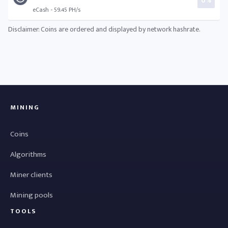
0%
eCash - 59.45 PH/s
Disclaimer: Coins are ordered and displayed by network hashrate.
MINING
Coins
Algorithms
Miner clients
Mining pools
TOOLS