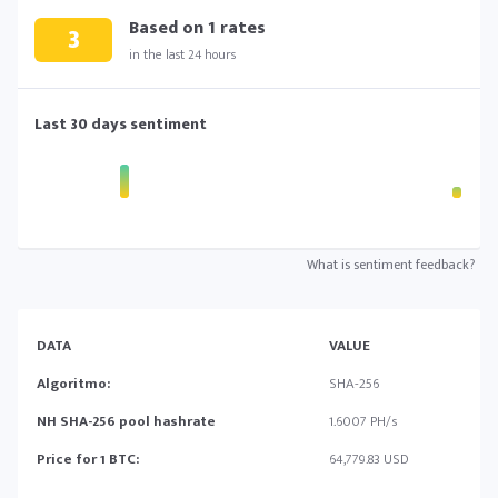
Based on
1
rates
3
in the last 24 hours
Last 30 days sentiment
What is sentiment feedback?
DATA
VALUE
Algoritmo:
SHA-256
NH SHA-256 pool hashrate
1.6007 PH/s
Price for 1 BTC:
64,779.83 USD