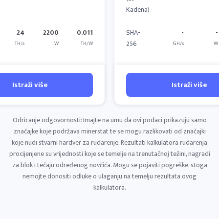
Kadena)
24
2200
0.011
SHA-
-
-
256
TH/s
W
TH/W
GH/s
W
Istraži više
Istraži više
Odricanje odgovornosti: Imajte na umu da ovi podaci prikazuju samo
značajke koje podržava minerstat te se mogu razlikovati od značajki
koje nudi stvarni hardver za rudarenje. Rezultati kalkulatora rudarenja
procijenjene su vrijednosti koje se temelje na trenutačnoj težini, nagradi
za blok i tečaju određenog novčića. Mogu se pojaviti pogreške, stoga
nemojte donositi odluke o ulaganju na temelju rezultata ovog
kalkulatora.