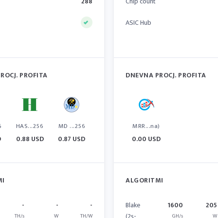
288
Chip count
ASIC Hub
ROCJ. PROFITA
DNEVNA PROCJ. PROFITA
6
HAS...256
MD ...256
MRR...na)
D
0.88 USD
0.87 USD
0.00 USD
MI
ALGORITMI
-
-
-
Blake
1600
205
(2s-
TH/s
W
TH/W
GH/s
W