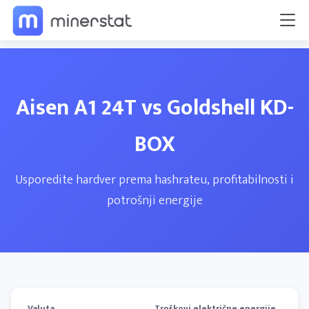
Aisen A1 24T vs Goldshell KD-
BOX
Usporedite hardver prema hashrateu, profitabilnosti i
potrošnji energije
Valuta
Troškovi električne energije