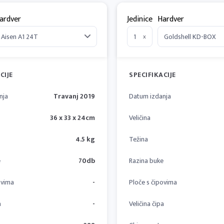
ardver
Jedinice
Hardver
x
CIJE
SPECIFIKACIJE
nja
Travanj 2019
Datum izdanja
36 x 33 x 24cm
Veličina
4.5 kg
Težina
e
70db
Razina buke
ovima
-
Ploče s čipovima
a
-
Veličina čipa