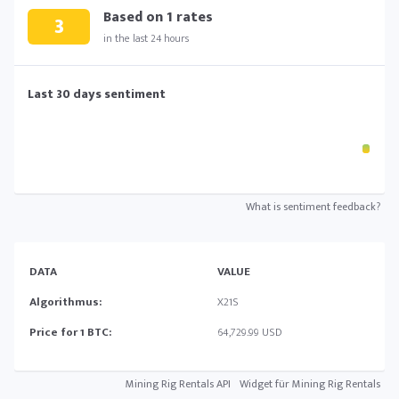
Based on
1
rates
3
in the last 24 hours
Last 30 days sentiment
What is sentiment feedback?
DATA
VALUE
Algorithmus:
X21S
Price for 1 BTC:
64,729.99 USD
Mining Rig Rentals API
Widget für Mining Rig Rentals