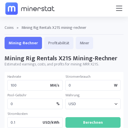
Coins
»
Mining Rig Rentals X21S mining-rechner
Mining-Rechner
Profitabilität
Miner
Mining Rig Rentals X21S Mining-Rechner
Estimated earnings, costs, and profits for mining MRR X21S.
Hashrate
Stromverbrauch
MH/s
W
Pool-Gebühr
Währung
%
Stromkosten
USD/kWh