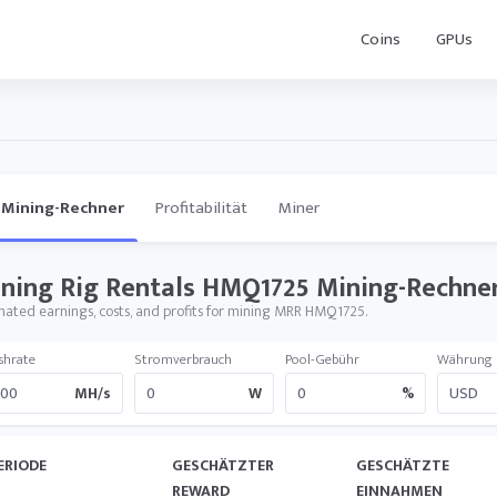
Coins
GPUs
Mining-Rechner
Profitabilität
Miner
ning Rig Rentals HMQ1725 Mining-Rechne
mated earnings, costs, and profits for mining MRR HMQ1725.
shrate
Stromverbrauch
Pool-Gebühr
Währung
MH/s
W
%
ERIODE
GESCHÄTZTER
GESCHÄTZTE
REWARD
EINNAHMEN