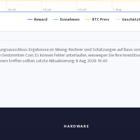
26. Jul
28. Jul
30. Jul
1. Aug
Reward
Einnahmen
BTC Preis
Geschätzt
ungsausschluss: Ergebnisse im Mining-Rechner sind Schätzungen auf Basis von 
n bestimmten Coin. Es können Fehler unterlaufen, weswegen Sie Ihre Investiti
ners treffen sollten. Letzte Aktualisierung:
8 Aug 2026 10:40
HARDWARE