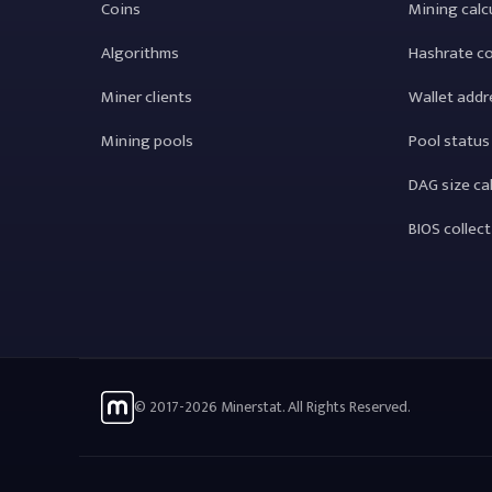
Coins
Mining calc
Algorithms
Hashrate c
Miner clients
Wallet addr
Mining pools
Pool status
DAG size ca
BIOS collec
© 2017-2026 Minerstat. All Rights Reserved.