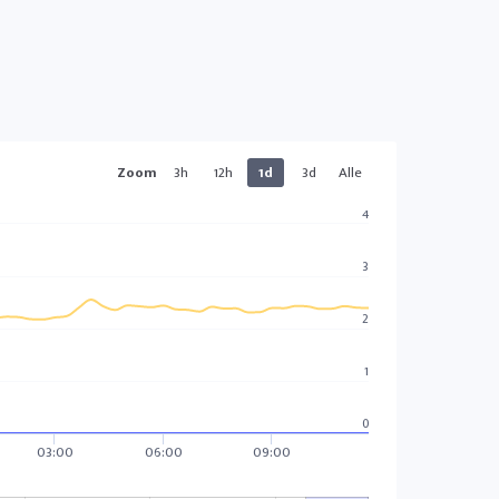
Zoom
3h
12h
1d
3d
Alle
4
3
2
1
0
03:00
06:00
09:00