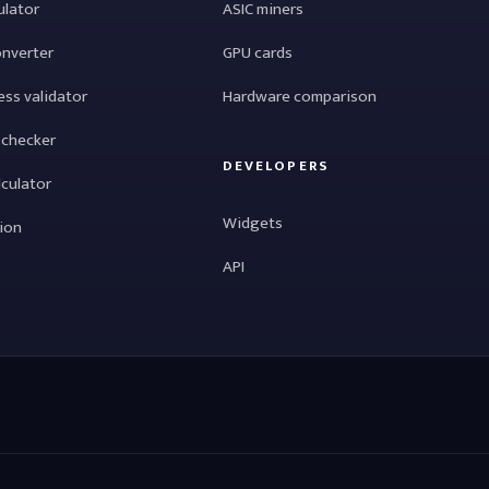
ulator
ASIC miners
onverter
GPU cards
ess validator
Hardware comparison
 checker
DEVELOPERS
lculator
Widgets
tion
API