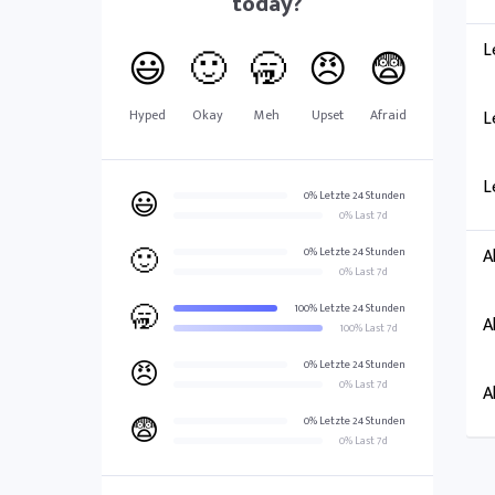
today?
L
😃
🙂
🥱
😠
😨
Hyped
Okay
Meh
Upset
Afraid
L
L
😃
0% Letzte 24 Stunden
0% Last 7d
🙂
A
0% Letzte 24 Stunden
0% Last 7d
🥱
100% Letzte 24 Stunden
A
100% Last 7d
😠
0% Letzte 24 Stunden
0% Last 7d
A
😨
0% Letzte 24 Stunden
0% Last 7d