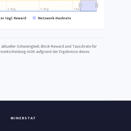
3. Aug
5. Aug
7. Aug
er tägl. Reward
Netzwerk-Hashrate
aktueller Schwierigkeit, Block-Reward und Tauschrate für
onsentscheidung nicht aufgrund der Ergebnisse dieses
MINERSTAT