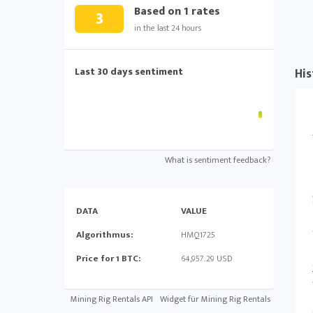
Based on
1
rates
3
in the last 24 hours
Last 30 days sentiment
His
What is sentiment feedback?
DATA
VALUE
Algorithmus:
HMQ1725
Price for 1 BTC:
64,957.29 USD
Mining Rig Rentals API
Widget für Mining Rig Rentals