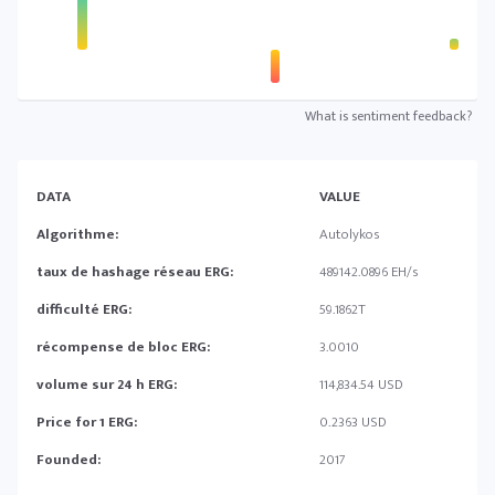
What is sentiment feedback?
DATA
VALUE
Algorithme:
Autolykos
taux de hashage réseau ERG:
489142.0896 EH/s
difficulté ERG:
59.1862T
récompense de bloc ERG:
3.0010
volume sur 24 h ERG:
114,834.54 USD
Price for 1 ERG:
0.2363 USD
Founded:
2017