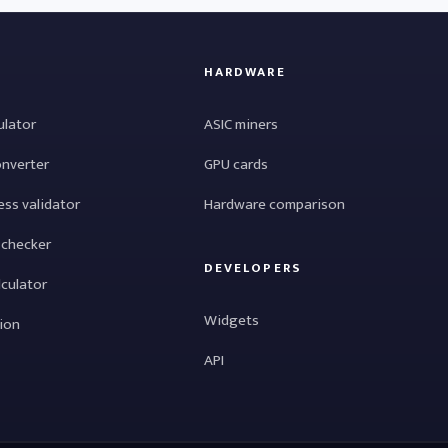
HARDWARE
ulator
ASIC miners
onverter
GPU cards
ess validator
Hardware comparison
 checker
DEVELOPERS
lculator
Widgets
tion
API