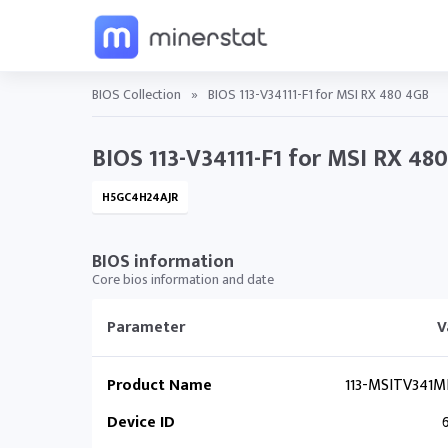
BIOS Collection
»
BIOS 113-V34111-F1 for MSI RX 480 4GB
BIOS 113-V34111-F1 for MSI RX 48
H5GC4H24AJR
BIOS information
Core bios information and date
Parameter
V
Product Name
113-MSITV341MH
Device ID