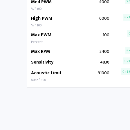
Med PWM
4000
0
% * 100
High PWM
6000
0x
% * 100
Max PWM
100
Percent
Max RPM
2400
0
Sensitivity
4836
0x
Acoustic Limit
91000
0x1
MHz * 100