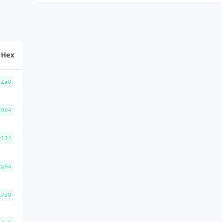
Hex
xfa0
1964
2134
2a94
x7d0