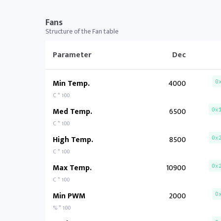
Fans
Structure of the Fan table
Parameter
Dec
Min Temp.
4000
0
C * 100
Med Temp.
6500
0x
C * 100
High Temp.
8500
0x
C * 100
Max Temp.
10900
0x
C * 100
Min PWM
2000
0
% * 100