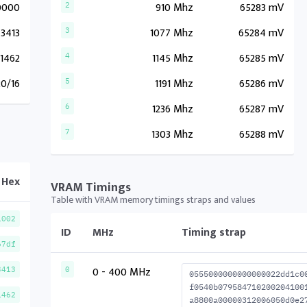
0000
910 Mhz
65283 mV
2
3413
1077 Mhz
65284 mV
3
1462
1145 Mhz
65285 mV
4
20/16
1191 Mhz
65286 mV
5
1236 Mhz
65287 mV
6
1303 Mhz
65288 mV
7
Hex
VRAM Timings
Table with VRAM memory timings straps and values
1002
ID
MHz
Timing strap
67df
0 - 400 MHz
3413
0
0555000000000000022dd1c0
f0540b079584710200204100
1462
a8800a00000312006050d0e2