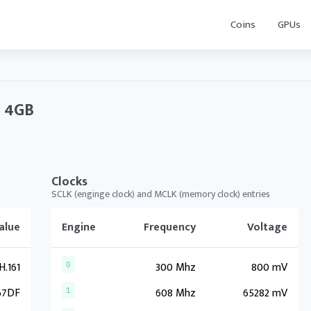
Coins
GPUs
0 4GB
Clocks
SCLK (enginge clock) and MCLK (memory clock) entries
alue
Engine
Frequency
Voltage
.161
300 Mhz
800 mV
0
67DF
608 Mhz
65282 mV
1