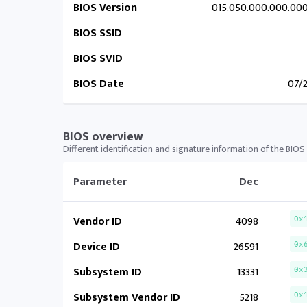
BIOS Version
015.050.000.000.00
BIOS SSID
BIOS SVID
BIOS Date
07/
BIOS overview
Different identification and signature information of the BIOS
Parameter
Dec
Vendor ID
4098
0x
Device ID
26591
0x
Subsystem ID
13331
0x
Subsystem Vendor ID
5218
0x