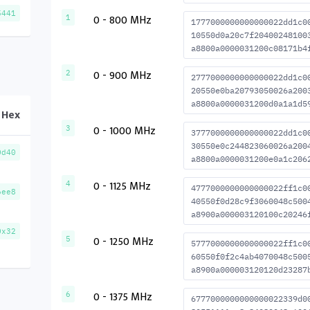
5441
0 - 800 MHz
1
1777000000000000022dd1c0
10550d0a20c7f20400248100
a8800a0000031200c08171b4
0 - 900 MHz
2
2777000000000000022dd1c0
20550e0ba20793050026a200
a8800a0000031200d0a1a1d5
Hex
0 - 1000 MHz
3
3777000000000000022dd1c0
30550e0c244823060026a200
0d40
a8800a0000031200e0a1c206
0 - 1125 MHz
4
4777000000000000022ff1c0
6ee8
40550f0d28c9f3060048c500
a8900a000003120100c20246
0x32
0 - 1250 MHz
5
5777000000000000022ff1c0
60550f0f2c4ab4070048c500
a8900a000003120120d23287
0 - 1375 MHz
6
6777000000000000022339d0