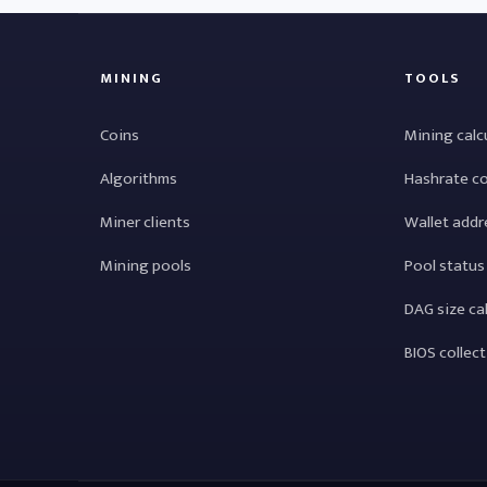
MINING
TOOLS
Coins
Mining calc
Algorithms
Hashrate c
Miner clients
Wallet addr
Mining pools
Pool status
DAG size ca
BIOS collec