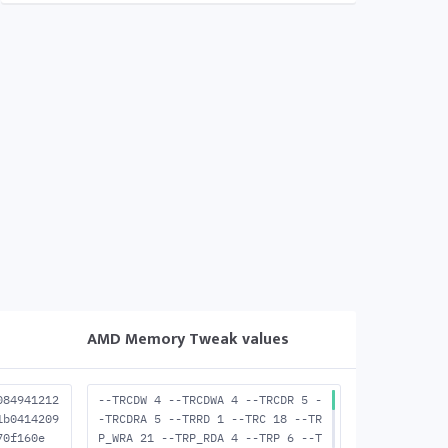
AMD Memory Tweak values
084941212
--TRCDW 4 --TRCDWA 4 --TRCDR 5 -
1b0414209
-TRCDRA 5 --TRRD 1 --TRC 18 --TR
70f160e
P_WRA 21 --TRP_RDA 4 --TRP 6 --T