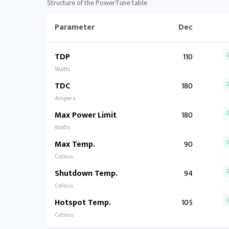
Structure of the PowerTune table
Parameter
Dec
TDP
110
Watts
TDC
180
Ampers
Max Power Limit
180
Watts
Max Temp.
90
Celsius
Shutdown Temp.
94
Celsius
Hotspot Temp.
105
Celsius