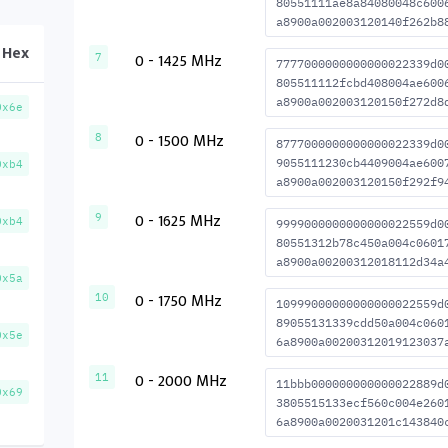
80551111ae8a84080048c600
a8900a002003120140f262b8
Hex
0 - 1425 MHz
7
7777000000000000022339d0
805511112fcbd408004ae600
a8900a002003120150f272d8
0x6e
0 - 1500 MHz
8
8777000000000000022339d0
9055111230cb4409004ae600
0xb4
a8900a002003120150f292f9
0 - 1625 MHz
9
0xb4
9999000000000000022559d0
80551312b78c450a004c0601
a8900a00200312018112d34a
0x5a
0 - 1750 MHz
10
10999000000000000022559d
89055131339cdd50a004c060
0x5e
6a8900a00200312019123037
0 - 2000 MHz
11
11bbb000000000000022889d
0x69
3805515133ecf560c004e260
6a8900a0020031201c143840