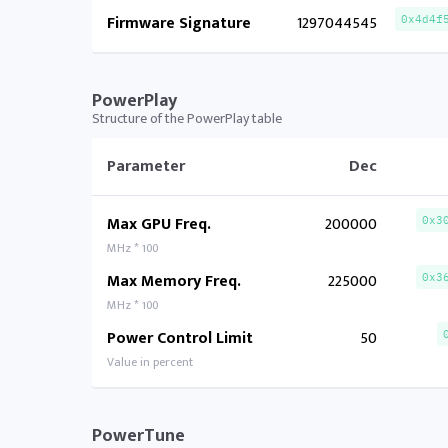
Firmware Signature
1297044545
0x4d4f
PowerPlay
Structure of the PowerPlay table
Parameter
Dec
Max GPU Freq.
200000
0x3
MHz * 100
Max Memory Freq.
225000
0x3
MHz * 100
Power Control Limit
50
Value in percent
PowerTune