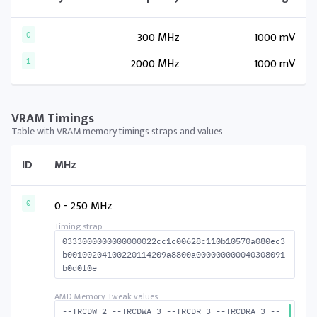
300 MHz
1000 mV
0
2000 MHz
1000 mV
1
VRAM Timings
Table with VRAM memory timings straps and values
ID
MHz
0 - 250 MHz
0
0333000000000000022cc1c00628c110b10570a080ec3
b00100204100220114209a8800a000000000040308091
b0d0f0e
--TRCDW 2 --TRCDWA 3 --TRCDR 3 --TRCDRA 3 --