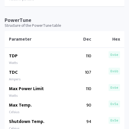
PowerTune
Structure of the PowerTune table
Parameter
Dec
Hex
TDP
110
0x6e
Watts
TDC
107
0x6b
Ampers
Max Power Limit
110
0x6e
Watts
Max Temp.
90
0x5a
Celsius
Shutdown Temp.
94
0x5e
Celsius