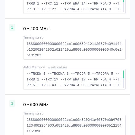
TRRD 1 --TRC 11 --TRP_WRA 14 --TRP_RDA 3 --T
RP 3 --TRFC 27 --PA2RDATA 0 --PA2WDATA 0 --T
FAW 0 --TCRCRL 1 --TCRCWL 1 --TFAW32 2 --ACT
RD 4 --ACTWR 3 --RASMACTRD 8 --RASMACTWR 9 -
-RAS2RAS 27 --RP 13 --WRPLUSRP 15 --BUS_TURN
0 - 400 MHz
1
14
1333000000000000022cc1c006394121120570a091144
b102002042002a021420aa8800a00000000006040c0e2
b10120f
--TRCDW 3 --TRCDWA 3 --TRCDR 5 --TRCDRA 5 --
TRRD 1 --TRC 17 --TRP_WRA 17 --TRP_RDA 4 --T
RP 5 --TRFC 43 --PA2RDATA 0 --PA2WDATA 0 --T
FAW 0 --TCRCRL 1 --TCRCWL 2 --TFAW32 2 --ACT
RD 6 --ACTWR 4 --RASMACTRD 12 --RASMACTWR 14
--RAS2RAS 43 --RP 16 --WRPLUSRP 18 --BUS_TUR
0 - 600 MHz
2
N 15
2333000000000000022cc1c00a520241a40570b0b9705
1204002264003a051420ca8800a000000000090612154
1151810