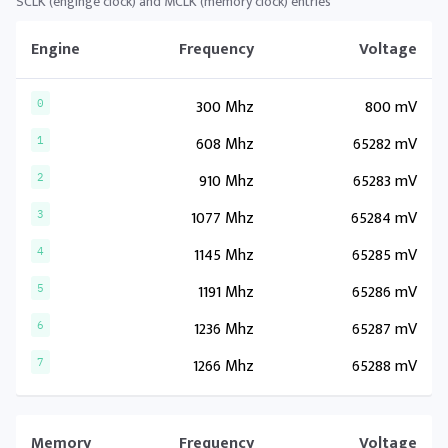
SCLK (enginge clock) and MCLK (memory clock) entries
Engine
Frequency
Voltage
300 Mhz
800 mV
0
608 Mhz
65282 mV
1
910 Mhz
65283 mV
2
1077 Mhz
65284 mV
3
1145 Mhz
65285 mV
4
1191 Mhz
65286 mV
5
1236 Mhz
65287 mV
6
1266 Mhz
65288 mV
7
Memory
Frequency
Voltage