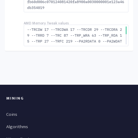
fb60d006c070124081420fa8900a0030000001e123a46
db354019
--TRCDW 17 --TRCDWA 17 --TRCDR 29 --TRCDRA 2
9 --TRRD 7 --TRC 87 --TRP_WRA 63 --TRP_RDA 1
5 --TRP 27 --TRFC 219 --PA2RDATA 0 --PA2WDAT
A 0 --TFAW 12 --TCRCRL 3 --TCRCWL 7 --TFAW32
8 --ACTRD 30 --ACTWR 18 --RASMACTRD 58 --RAS
MACTWR 70 --RAS2RAS 219 --RP 53 --WRPLUSRP 6
4 --BUS_TURN 25
MINING
Coins
Algorithms