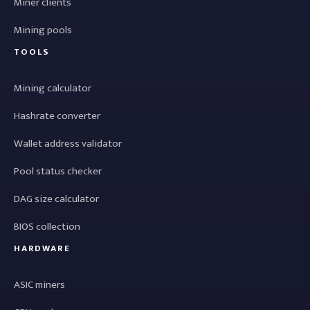
Miner clients
Mining pools
TOOLS
Mining calculator
Hashrate converter
Wallet address validator
Pool status checker
DAG size calculator
BIOS collection
HARDWARE
ASIC miners