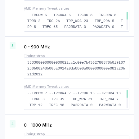
--TRCDW 5 --TRCDWA 5 --TRCDR 8 --TRCDRA 8 --
TRRD 2 --TRC 26 --TRP_WRA 23 --TRP_RDA 5 --T
RP 8 --TRFC 65 --PA2RDATA 0 --PA2WDATA 0 --T
FAW 2 --TCRCRL 1 --TCRCWL 4 --TFAW32 3 --ACT
RD 9 --ACTWR 6 --RASMACTRD 18 --RASMACTWR 21
--RAS2RAS 65 --RP 21 --WRPLUSRP 24 --BUS_TUR
0 - 900 MHz
3
N 16
3333000000000000022cc1c00e7b4362780570b0f9f07
2306002485005a091420da8800a0000000000e081a206
21d2012
--TRCDW 7 --TRCDWA 7 --TRCDR 13 --TRCDRA 13
--TRRD 3 --TRC 39 --TRP_WRA 31 --TRP_RDA 7 -
-TRP 12 --TRFC 98 --PA2RDATA 0 --PA2WDATA 0
--TFAW 4 --TCRCRL 1 --TCRCWL 5 --TFAW32 4 --
ACTRD 14 --ACTWR 8 --RASMACTRD 26 RASM--ACTW
R 32 --RAS2RAS 98 --RP 29 --WRPLUSRP 32 --BU
0 - 1000 MHz
4
S_TURN 18