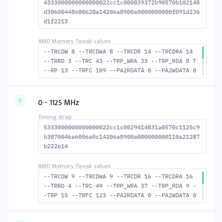
4333000000000000022cc1c000839372b90570b102148
d30600448600620a14206a8900a0000000000f091d236
d1f2213
--TRCDW 8 --TRCDWA 8 --TRCDR 14 --TRCDRA 14
--TRRD 3 --TRC 43 --TRP_WRA 33 --TRP_RDA 8 T
--RP 13 --TRFC 109 --PA2RDATA 0 --PA2WDATA 0
--TFAW 4 --TCRCRL 2 --TCRCWL 6 --TFAW32 4 --
ACTRD 15 --ACTWR 9 --RASMACTRD 29 RASM--ACTW
R 35 --RAS2RAS 109 --RP 31 --WRPLUSRP 34 --B
0 - 1125 MHz
5
US_TURN 19
5333000000000000022cc1c0029414831a0570c1125c9
b3070046a6006a0c14206a8900a000000000110a21287
b222614
--TRCDW 9 --TRCDWA 9 --TRCDR 16 --TRCDRA 16
--TRRD 4 --TRC 49 --TRP_WRA 37 --TRP_RDA 9 -
-TRP 15 --TRFC 123 --PA2RDATA 0 --PA2WDATA 0
--TFAW 6 --TCRCRL 2 --TCRCWL 6 --TFAW32 5 --
ACTRD 17 --ACTWR 10 --RASMACTRD 33 RASM--ACT