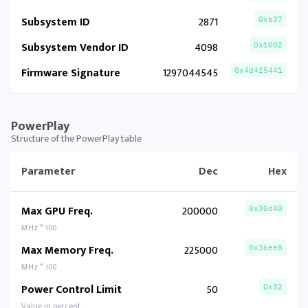
Subsystem ID
2871
0xb37
Subsystem Vendor ID
4098
0x1002
Firmware Signature
1297044545
0x4d4f5441
PowerPlay
Structure of the PowerPlay table
Parameter
Dec
Hex
Max GPU Freq.
200000
0x30d40
MHz * 100
Max Memory Freq.
225000
0x36ee8
MHz * 100
Power Control Limit
50
0x32
Value in percent