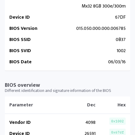
Mx32 8GB 300e/300m
Device ID
67DF
BIOS Version
015.050.000.000.006785
BIOS SSID
0B37
BIOS SVID
1002
BIOS Date
06/03/16
BIOS overview
Different identification and signature information of the BIOS
Parameter
Dec
Hex
Vendor ID
4098
0x1002
Device ID
26591
0x67df