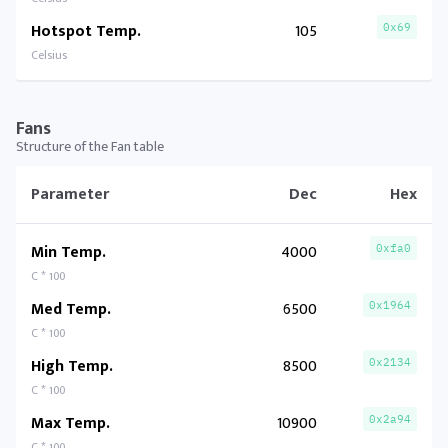
Hotspot Temp.
105
0x69
Celsius
Fans
Structure of the Fan table
Parameter
Dec
Hex
Min Temp.
4000
0xfa0
C * 100
Med Temp.
6500
0x1964
C * 100
High Temp.
8500
0x2134
C * 100
Max Temp.
10900
0x2a94
C * 100