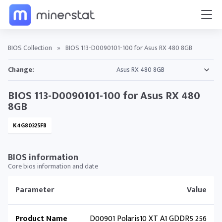
BIOS Collection
»
BIOS 113-D0090101-100 for Asus RX 480 8GB
Change:
BIOS 113-D0090101-100 for Asus RX 480
8GB
K4G80325FB
BIOS information
Core bios information and date
Parameter
Value
Product Name
D00901 Polaris10 XT A1 GDDR5 256