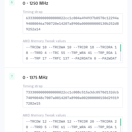
WR 40 --RAS2RAS 123 --RP 34 --WRPLUSRP 38 --
0 - 1250 MHz
6
BUS_TURN 20
6333000000000000022cc1c004a494937b0570c12294a
94080046a700720e14207a8900a000000000130b252d8
9252a14
--TRCDW 10 --TRCDWA 10 --TRCDR 18 --TRCDRA 1
8 --TRRD 4 --TRC 55 --TRP_WRA 41 --TRP_RDA 1
0 --TRP 17 --TRFC 137 --PA2RDATA 0 --PA2WDAT
A 0 --TFAW 6 --TCRCRL 2 --TCRCWL 7 --TFAW32
5 --ACTRD 19 --ACTWR 11 --RASMACTRD 37 RASM-
-ACTWR 45 --RAS2RAS 137 --RP 37 --WRPLUSRP 4
0 - 1375 MHz
7
2 --BUS_TURN 20
7333000000000000022cc1c008c515a3dc0570d132dcb
74090048c7007a0014207a8900a002000000150d29319
7282e15
--TRCDW 12 --TRCDWA 12 --TRCDR 20 --TRCDRA 2
0 --TRRD 5 --TRC 61 --TRP_WRA 45 --TRP_RDA 1