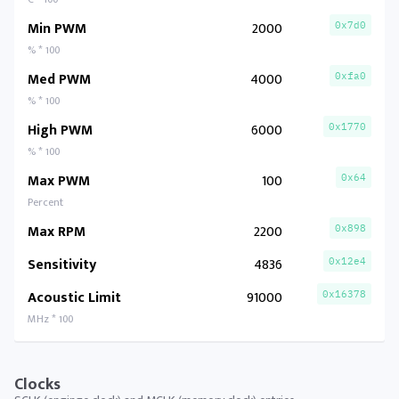
Min PWM
2000
0x7d0
% * 100
Med PWM
4000
0xfa0
% * 100
High PWM
6000
0x1770
% * 100
Max PWM
100
0x64
Percent
Max RPM
2200
0x898
Sensitivity
4836
0x12e4
Acoustic Limit
91000
0x16378
MHz * 100
Clocks