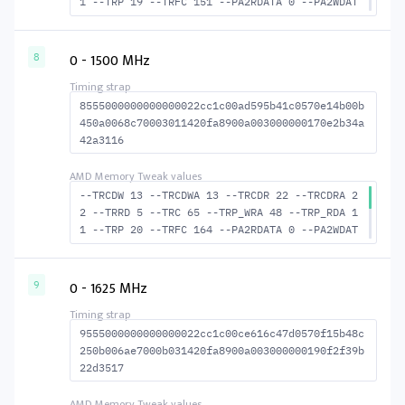
1 --TRP 19 --TRFC 151 --PA2RDATA 0 --PA2WDAT
A 0 --TFAW 8 --TCRCRL 2 --TCRCWL 7 --TFAW32
6 --ACTRD 21 --ACTWR 13 RASM--ACTRD 41 RASM-
-ACTWR 49 --RAS2RAS 151 --RP 40 --WRPLUSRP 4
0 - 1500 MHz
8
6 --BUS_TURN 21
8555000000000000022cc1c00ad595b41c0570e14b00b
450a0068c70003011420fa8900a003000000170e2b34a
42a3116
--TRCDW 13 --TRCDWA 13 --TRCDR 22 --TRCDRA 2
2 --TRRD 5 --TRC 65 --TRP_WRA 48 --TRP_RDA 1
1 --TRP 20 --TRFC 164 --PA2RDATA 0 --PA2WDAT
A 0 --TFAW 8 --TCRCRL 3 --TCRCWL 7 --TFAW32
6 --ACTRD 23 --ACTWR 14 RASM--ACTRD 43 --RAS
MACTWR 52 --RAS2RAS 164 --RP 42 --WRPLUSRP 4
0 - 1625 MHz
9
9 --BUS_TURN 22
9555000000000000022cc1c00ce616c47d0570f15b48c
250b006ae7000b031420fa8900a003000000190f2f39b
22d3517