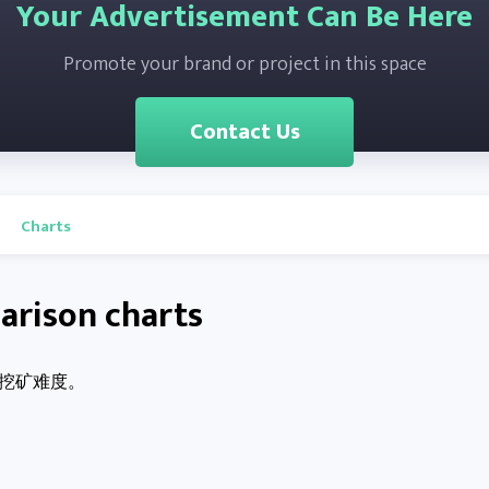
Your Advertisement Can Be Here
Promote your brand or project in this space
Contact Us
Charts
arison charts
率和挖矿难度。