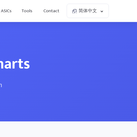
ASICs
Tools
Contact
简体中文
harts
m