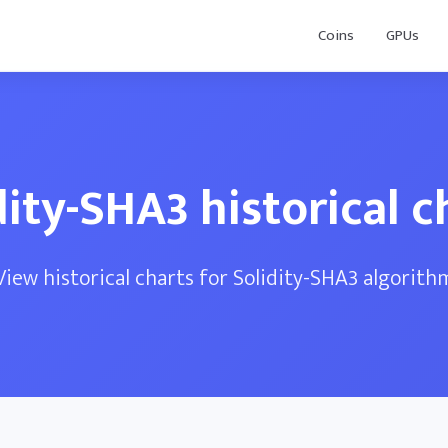
Coins
GPUs
dity-SHA3 historical c
View historical charts for Solidity-SHA3 algorith