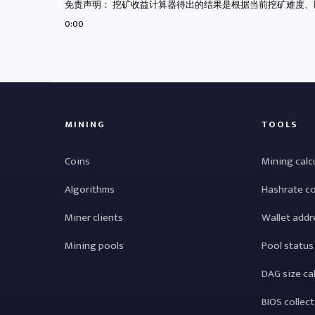
免责声明： 挖矿收益计算器得出的结果是根据当前挖矿难度、
0:00
MINING
TOOLS
Coins
Mining calc
Algorithms
Hashrate c
Miner clients
Wallet addr
Mining pools
Pool status
DAG size ca
BIOS collec