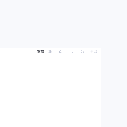
缩放
3h
12h
1d
3d
全部