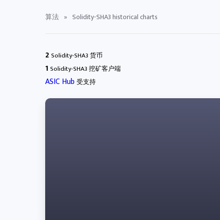
算法
»
Solidity-SHA3 historical charts
2
Solidity-SHA3 货币
1
Solidity-SHA3 挖矿客户端
ASIC Hub
受支持