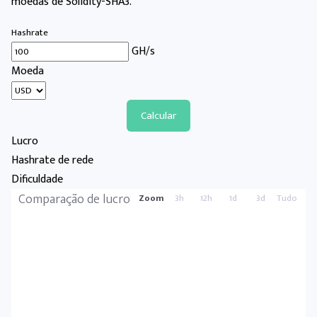
moedas de Solidity-SHA3.
Hashrate
GH/s
Moeda
Calcular
Lucro
Hashrate de rede
Dificuldade
Comparação de lucro
Zoom
3h
12h
1d
3d
Tudo