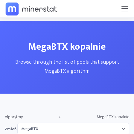
MegaBTX kopalnie
Browse through the list of pools that support
MegaBTX algorithm
Algorytmy
»
MegaBTX kopalnie
Zmień: