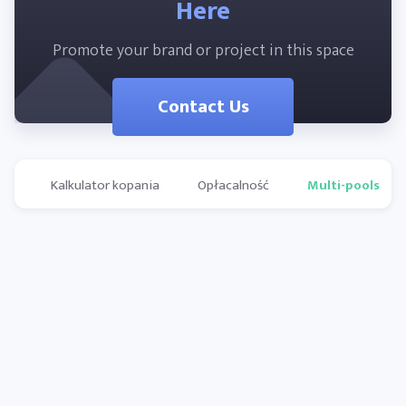
Here
Promote your brand or project in this space
Contact Us
Kalkulator kopania
Opłacalność
Multi-pools