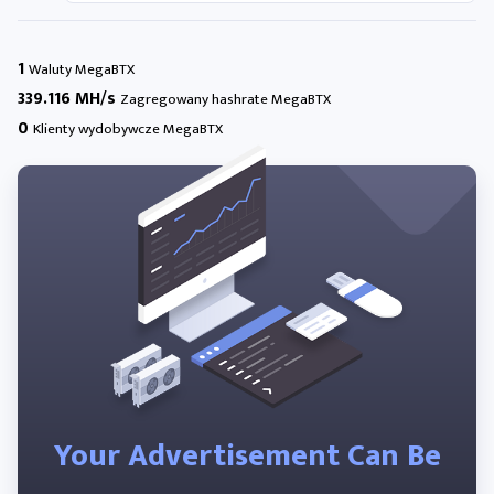
1
Waluty MegaBTX
339.116 MH/s
Zagregowany hashrate MegaBTX
0
Klienty wydobywcze MegaBTX
Your Advertisement Can Be