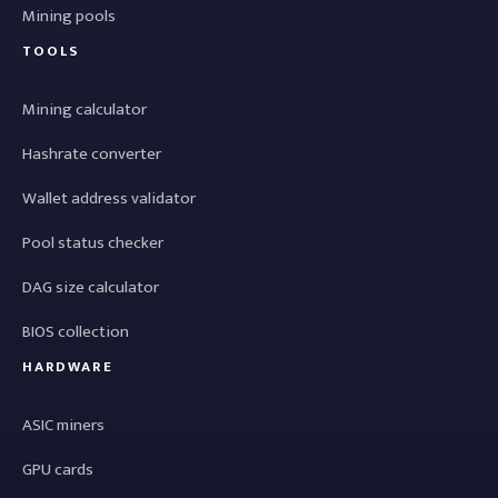
Mining pools
TOOLS
Mining calculator
Hashrate converter
Wallet address validator
Pool status checker
DAG size calculator
BIOS collection
HARDWARE
ASIC miners
GPU cards