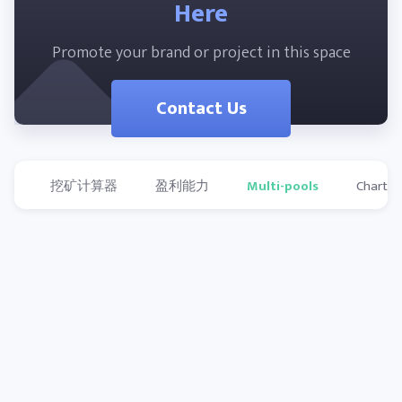
Here
Promote your brand or project in this space
Contact Us
挖矿计算器
盈利能力
Multi-pools
Charts