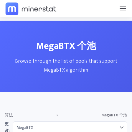
MegaBTX 个池
Browse through the list of pools that support
MegaBTX algorithm
算法
»
MegaBTX 个池
更
改: