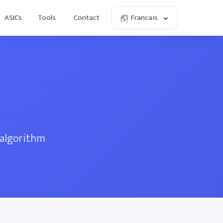
ASICs
Tools
Contact
Francais
 algorithm