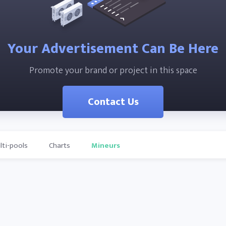
Your Advertisement Can Be Here
Promote your brand or project in this space
Contact Us
lti-pools
Charts
Mineurs