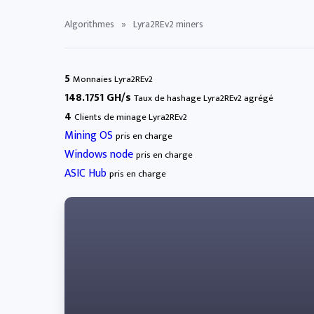
Algorithmes
»
Lyra2REv2 miners
5
Monnaies Lyra2REv2
148.1751 GH/s
Taux de hashage Lyra2REv2 agrégé
4
Clients de minage Lyra2REv2
Mining OS
pris en charge
Windows node
pris en charge
ASIC Hub
pris en charge