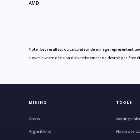
AMD
Note : Les résultats du calculateur de minage représentent une
survenir, votre décision d’investissement ne devrait pas être ét
MINING
TOOLS
Coins
Mining calc
Algorithms
Hashrate c