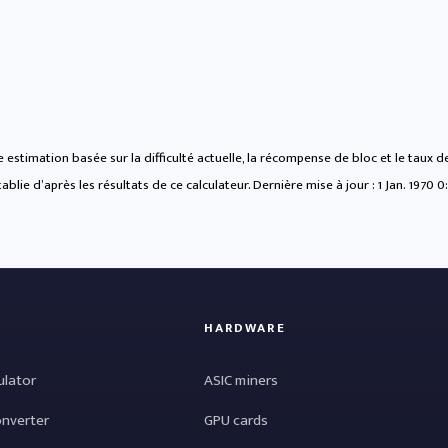
 estimation basée sur la difficulté actuelle, la récompense de bloc et le taux
ablie d’après les résultats de ce calculateur. Dernière mise à jour :
1 Jan. 1970 0
HARDWARE
ulator
ASIC miners
onverter
GPU cards