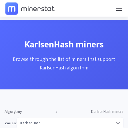
KarlsenHash miners
Browse through the list of miners that support
KarlsenHash algorithm
Algorytmy
»
KarlsenHash miners
Zmień: