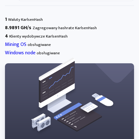
1
Waluty KarlsenHash
8.9891 GH/s
Zagregowany hashrate KarlsenHash
4
Klienty wydobywcze KarlsenHash
Mining OS
obsługiwane
Windows node
obsługiwane