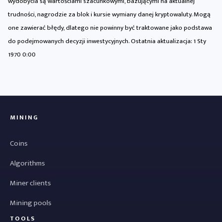
wydobycia są wartościami szacunkowymi, bazującymi na aktualnej
trudności, nagrodzie za blok i kursie wymiany danej kryptowaluty. Mogą
one zawierać błędy, dlatego nie powinny być traktowane jako podstawa
do podejmowanych decyzji inwestycyjnych. Ostatnia aktualizacja:
1 Sty
1970 0:00
MINING
Coins
Algorithms
Miner clients
Mining pools
TOOLS