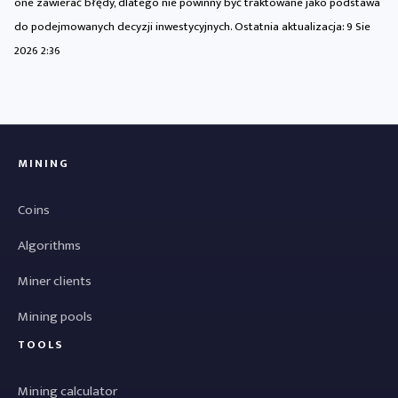
one zawierać błędy, dlatego nie powinny być traktowane jako podstawa
do podejmowanych decyzji inwestycyjnych. Ostatnia aktualizacja:
9 Sie
2026 2:36
MINING
Coins
Algorithms
Miner clients
Mining pools
TOOLS
Mining calculator