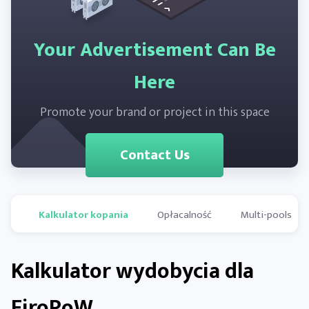
Your Advertisement Can Be
Here
Promote your brand or project in this space
Contact Us
Kalkulator kopania
Opłacalność
Multi-pools
Kalkulator wydobycia dla
FiroPoW