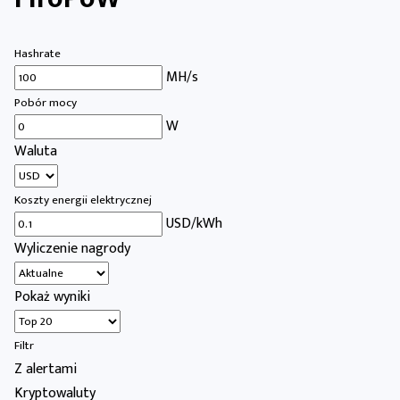
Hashrate
MH/s
Pobór mocy
W
Waluta
Koszty energii elektrycznej
USD/kWh
Wyliczenie nagrody
Pokaż wyniki
Filtr
Z alertami
Kryptowaluty