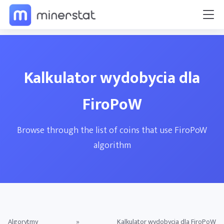
Kalkulator wydobycia dla
FiroPoW
Browse through the list of coins that use FiroPoW
algorithm
Algorytmy
»
Kalkulator wydobycia dla FiroPoW