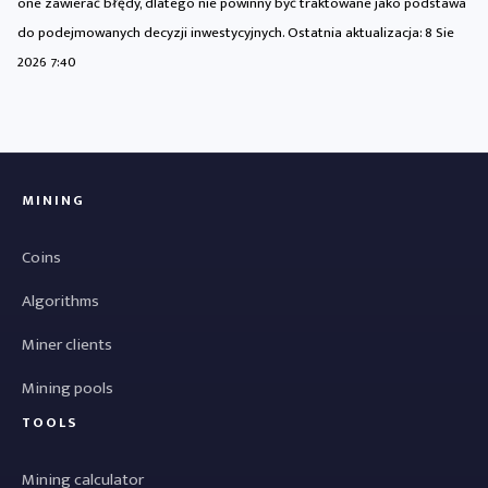
one zawierać błędy, dlatego nie powinny być traktowane jako podstawa
do podejmowanych decyzji inwestycyjnych. Ostatnia aktualizacja:
8 Sie
2026 7:40
MINING
Coins
Algorithms
Miner clients
Mining pools
TOOLS
Mining calculator