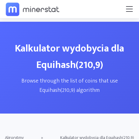
Kalkulator wydobycia dla
Equihash(210,9)
Browse through the list of coins that use
Equihash(210,9) algorithm
Algorytmy
»
Kalkulator wydobycia dla Equihash(210,9)