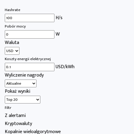
Hashrate
H/s
Pobór mocy
W
Waluta
Koszty energii elektrycznej
USD/kWh
Wyliczenie nagrody
Pokaż wyniki
Filtr
Z alertami
Kryptowaluty
Kopalnie wieloalgorytmowe