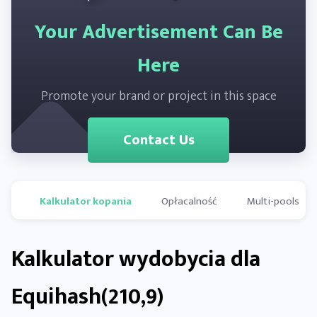
Your Advertisement Can Be
Here
Promote your brand or project in this space
Contact Us
Kalkulator kopania
Opłacalność
Multi-pools
Kalkulator wydobycia dla
Equihash(210,9)