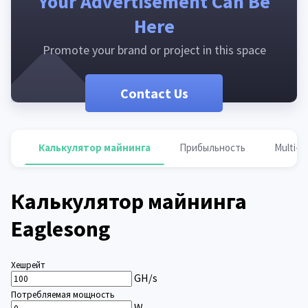
Your Advertisement Can Be
Here
Promote your brand or project in this space
Contact Us
Калькулятор майнинга
Прибыльность
Multi-p
Калькулятор майнинга
Eaglesong
Хешрейт
GH/s
Потребляемая мощность
W