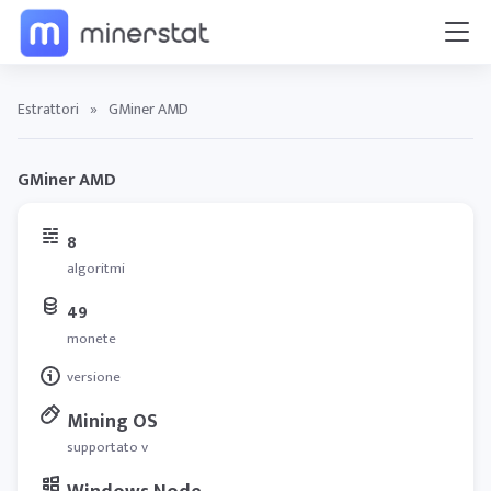
Estrattori
»
GMiner AMD
GMiner AMD
8
algoritmi
49
monete
versione
Mining OS
supportato v