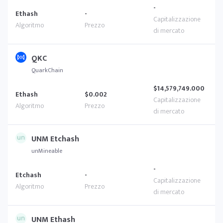
-
Ethash
-
QKC
QuarkChain
$14,579,749.000
Ethash
$0.002
UNM Etchash
unMineable
-
Etchash
-
UNM Ethash