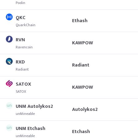
Poolin
QKC
Ethash
QuarkChain
RVN
KAWPOW
Ravencoin
RXD
Radiant
Radiant
SATOX
KAWPOW
SATOX
UNM Autolykos2
Autolykos2
unMineable
UNM Etchash
Etchash
unMineable