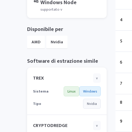
Windows Node
supportato v
4
Disponibile per
5
AMD
Nvidia
Software di estrazione simile
6
TREX
v
7
Sistema
Linux
Windows
8
Tipo
Nvidia
9
CRYPTODREDGE
v