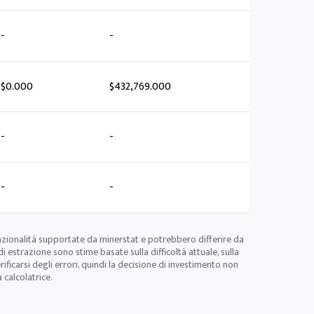
-
-
$0.000
$432,769.000
-
-
-
-
nzionalità supportate da minerstat e potrebbero differire da
di estrazione sono stime basate sulla difficoltà attuale, sulla
icarsi degli errori, quindi la decisione di investimento non
 calcolatrice.