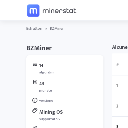
Estrattori
»
BZMiner
BZMiner
Alcune
#
14
algoritmi
45
1
monete
versione
2
Mining OS
supportato v
3