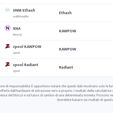
UNM Ethash
Ethash
unMineable
XNA
KAWPOW
Neurai
zpool KAWPOW
KAWPOW
zpool
zpool Radiant
Radiant
zpool
one di responsabilità: È opportuno notare che questi dati mostrano solo le fu
offerte dall'hardware di estrazione vero e proprio. I risultati della calcolatrice 
ensa del blocco e sul tasso di cambio di una determinata moneta. Possono verif
dovrebbe basarsi sui risultati di questa