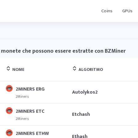
Coins
GPUs
 monete che possono essere estratte con BZMiner
NOME
ALGORITMO
2MINERS ERG
Autolykos2
2Miners
2MINERS ETC
Etchash
2Miners
2MINERS ETHW
Ethash