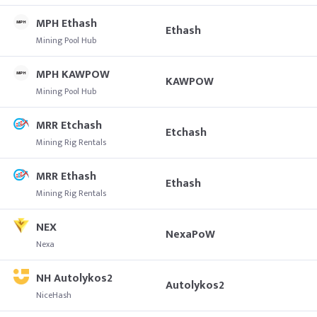
MPH Ethash
Ethash
Mining Pool Hub
MPH KAWPOW
KAWPOW
Mining Pool Hub
MRR Etchash
Etchash
Mining Rig Rentals
MRR Ethash
Ethash
Mining Rig Rentals
NEX
NexaPoW
Nexa
NH Autolykos2
Autolykos2
NiceHash