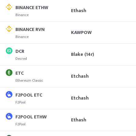
BINANCE ETHW
Ethash
Binance
BINANCE RVN
KAWPOW
Binance
DCR
Blake (14r)
Decred
ETC
Etchash
Ethereum Classic
F2POOL ETC
Etchash
F2Pool
F2POOL ETHW
Ethash
F2Pool