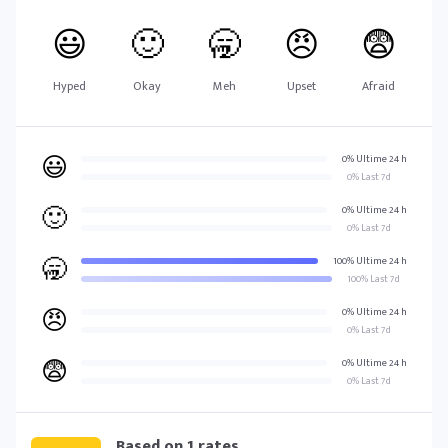
😃
🙂
🥱
😠
😨
Hyped
Okay
Meh
Upset
Afraid
😃
0% Ultime 24 h
0% Last 7d
🙂
0% Ultime 24 h
0% Last 7d
🥱
100% Ultime 24 h
100% Last 7d
😠
0% Ultime 24 h
0% Last 7d
😨
0% Ultime 24 h
0% Last 7d
Based on
1
rates