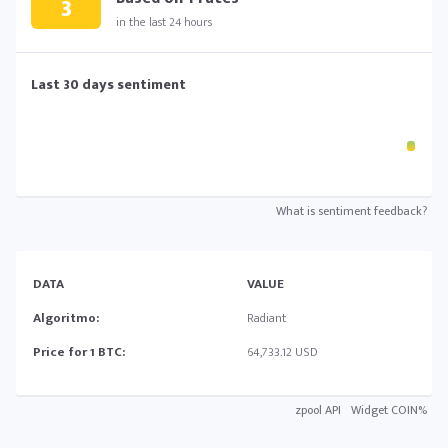
3
in the last 24 hours
Last 30 days sentiment
What is sentiment feedback?
DATA
VALUE
Algoritmo:
Radiant
Price for 1 BTC:
64,733.12 USD
zpool API
Widget COIN%