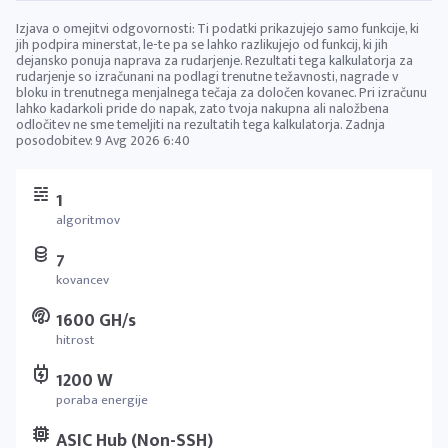
Izjava o omejitvi odgovornosti: Ti podatki prikazujejo samo funkcije, ki
jih podpira minerstat, le-te pa se lahko razlikujejo od funkcij, ki jih
dejansko ponuja naprava za rudarjenje. Rezultati tega kalkulatorja za
rudarjenje so izračunani na podlagi trenutne težavnosti, nagrade v
bloku in trenutnega menjalnega tečaja za določen kovanec. Pri izračunu
lahko kadarkoli pride do napak, zato tvoja nakupna ali naložbena
odločitev ne sme temeljiti na rezultatih tega kalkulatorja. Zadnja
posodobitev:
9 Avg 2026 6:40
1
algoritmov
7
kovancev
1600 GH/s
hitrost
1200 W
poraba energije
ASIC Hub (Non-SSH)