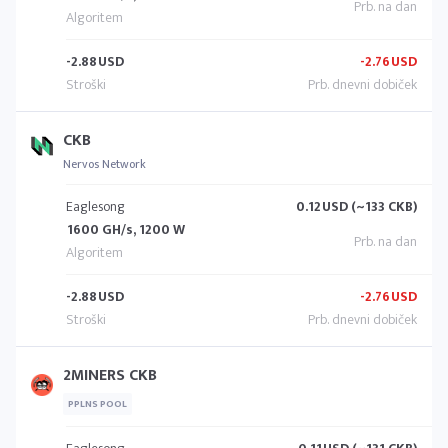
-2.88
USD
-2.76
USD
CKB
Nervos Network
Eaglesong
0.12
USD (~133 CKB)
1600 GH/s, 1200 W
-2.88
USD
-2.76
USD
2MINERS CKB
PPLNS POOL