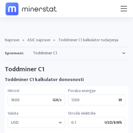
Naprave
»
ASIC naprave
»
Toddminer C1 kalkulator rudarjenja
Spremeni:
Toddminer C1
Toddminer C1 kalkulator donosnosti
Hitrost
Poraba energije
GH/s
W
Valuta
Stroški elektrike
USD/kWh