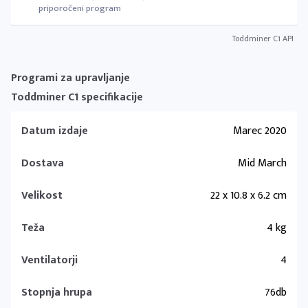
priporočeni program
Toddminer C1 API
Programi za upravljanje
Toddminer C1 specifikacije
Datum izdaje
Marec 2020
Dostava
Mid March
Velikost
22 x 10.8 x 6.2 cm
Teža
4 kg
Ventilatorji
4
Stopnja hrupa
76db