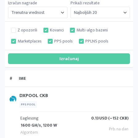
Izračun nagrade
Prikaži rezultate
Z opozorili
Kovanci
Multi-algo bazeni
Marketplaces
PPS pools
PPLNS pools
#
IME
DXPOOL CKB
PPS POOL
Eaglesong
0.13
USD (~152 CKB)
1600 GH/s, 1200 W