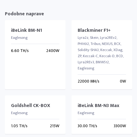
Podobne naprave
iBeLink BM-N1
Blackminer F1+
Eaglesong
Lyra2z, Skein, Lyra2REv2,
PHI1612, Tribus, NEXUS, BCX,
Solidity-SHA3, Keccak, XDag,
6.60 TH/s
2400W
ZP, Keccak-C, Keccak-D, BCD,
Lyra2REv3, BMW512,
Eaglesong
22000 MH/s
0W
Goldshell CK-BOX
iBeLink BM-N3 Max
Eaglesong
Eaglesong
1.05 TH/s
215W
30.00 TH/s
3300W