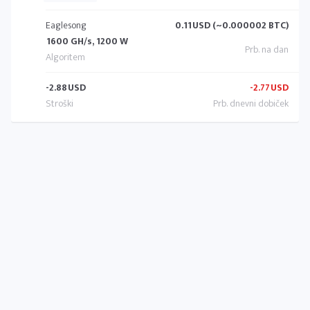
Eaglesong
0.11
USD (~0.000002 BTC)
1600 GH/s, 1200 W
-2.88
USD
-2.77
USD