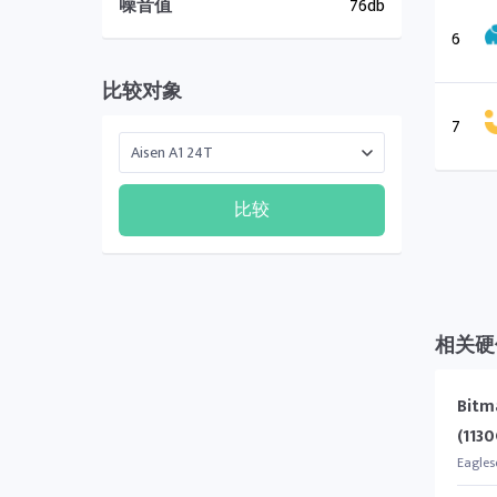
噪音值
76db
6
比较对象
7
比较
相关硬
Bitm
(113
Eagles