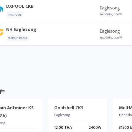
DXPOOL CKB
Eaglesong
1600 GH/s, 1200 W
PPS POOL
NH Eaglesong
Eaglesong
1600 GH/s, 1200 W
MARKETPLACE
件
ain Antminer K5
Goldshell CK5
MultM
0Gh)
Eaglesong
Handsha
ong
12.00 TH/s
2400W
31500 