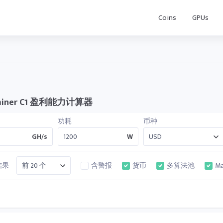
Coins
GPUs
miner C1 盈利能力计算器
功耗
币种
GH/s
W
结果
含警报
货币
多算法池
Ma