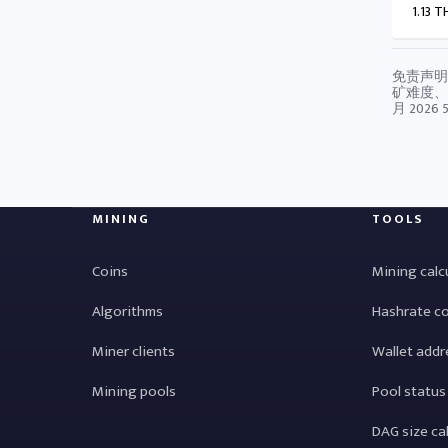
1.13 T
免责声明
矿难度、
月 2026 5
MINING
TOOLS
Coins
Mining calc
Algorithms
Hashrate c
Miner clients
Wallet addr
Mining pools
Pool status
DAG size ca