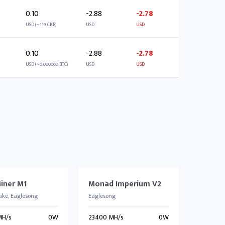
0.10
-2.88
-2.78
USD (~119 CKB)
USD
USD
0.10
-2.88
-2.78
USD (~0.000002 BTC)
USD
USD
iner M1
Monad Imperium V2
ke, Eaglesong
Eaglesong
MH/s
0W
23400 MH/s
0W