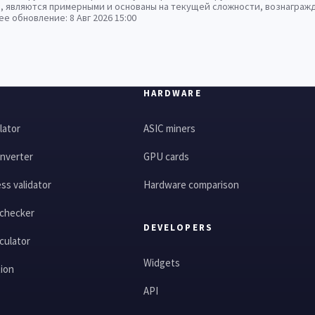
, являются примерными и основаны на текущей сложности, вознагражд
ее обновление:
8 Авг 2026 15:00
HARDWARE
lator
ASIC miners
nverter
GPU cards
ss validator
Hardware comparison
 checker
DEVELOPERS
culator
Widgets
tion
API