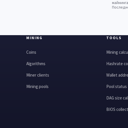
майнинга
Последн
MINING
TOOLS
Coins
Mining calcu
Algorithms
Hashrate co
Miner clients
Wallet addre
Mining pools
Pool status
DAG size cal
BIOS collec