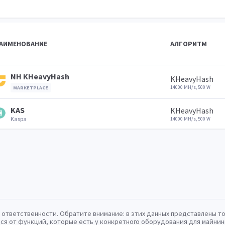
АИМЕНОВАНИЕ
АЛГОРИТМ
NH KHeavyHash
KHeavyHash
14000 MH/s, 500 W
MARKETPLACE
KAS
KHeavyHash
Kaspa
14000 MH/s, 500 W
 ответственности. Обратите внимание: в этих данных представлены т
ся от функций, которые есть у конкретного оборудования для майнин