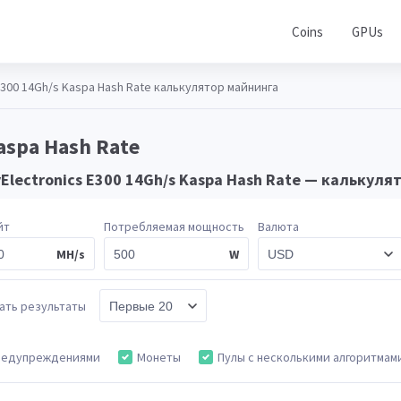
Coins
GPUs
E300 14Gh/s Kaspa Hash Rate калькулятор майнинга
aspa Hash Rate
Electronics E300 14Gh/s Kaspa Hash Rate — калькул
йт
Потребляемая мощность
Валюта
MH/s
W
ать результаты
редупреждениями
Монеты
Пулы с несколькими алгоритмам