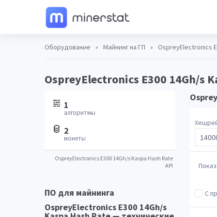
Оборудование
»
Майнинг на ГП
»
OspreyElectronics 
OspreyElectronics E300 14Gh/s K
Osprey
1
алгоритмы
Хешре
2
монеты
OspreyElectronics E300 14Gh/s Kaspa Hash Rate
Показ
API
ПО для майнинга
С п
OspreyElectronics E300 14Gh/s
Kaspa Hash Rate — технические