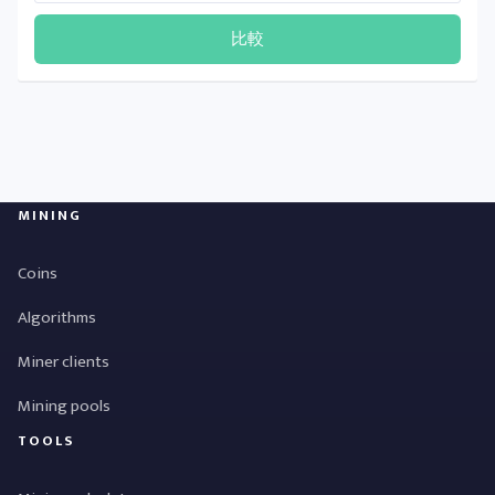
比較
MINING
Coins
Algorithms
Miner clients
Mining pools
TOOLS