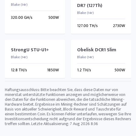
Blake (14r)
DR7 (127Th)
Blake (14r)
320.00 GH/s
500W
127.00 TH/s
2730W
StrongU STU-U1+
Obelisk DCR1 Slim
Blake (14r)
Blake (14r)
12.8 TH/s
1850W
1.2 TH/s
500W
Haftungsausschluss: Bitte beachten Sie, dass diese Daten nur von
minerstat unterstützte Funktionen anzeigen und möglicherweise von
den Daten für die Funktionen abweichen, die die tatsächliche Mining-
Hardware bietet. Ergebnisse im Mining-Rechner sind Schätzungen auf
Basis von aktueller Schwierigkeit, Block-Reward und Tauschrate für
einen bestimmten Coin. Es können Fehler unterlaufen, weswegen Sie Ihre
Investitionsentscheidung nicht aufgrund der Ergebnisse dieses Rechners
treffen sollten. Letzte Aktualisierung:
7 Aug 2026 8:36