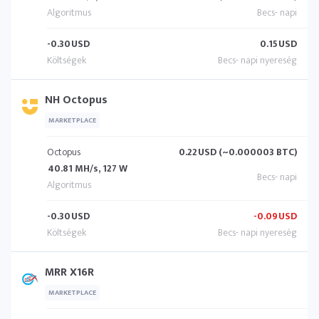
-0.30
USD
0.15
USD
NH Octopus
MARKETPLACE
Octopus
0.22
USD (~0.000003 BTC)
40.81 MH/s, 127 W
-0.30
USD
-0.09
USD
MRR X16R
MARKETPLACE