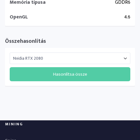
Memória típusa
GDDR6
OpenGL
4.6
Összehasonlítás
Hasonlítsa össze
MINING