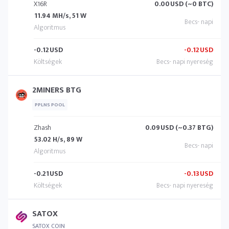
X16R
0.00
USD (~0 BTC)
11.94 MH/s, 51 W
-0.12
USD
-0.12
USD
2MINERS BTG
PPLNS POOL
Zhash
0.09
USD (~0.37 BTG)
53.02 H/s, 89 W
-0.21
USD
-0.13
USD
SATOX
SATOX COIN