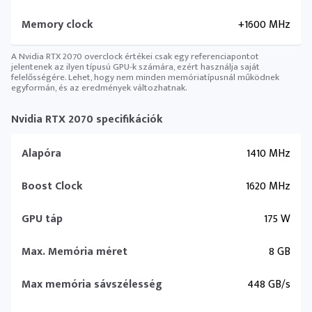
Memory clock
+1600 MHz
A Nvidia RTX 2070 overclock értékei csak egy referenciapontot
jelentenek az ilyen típusú GPU-k számára, ezért használja saját
felelősségére. Lehet, hogy nem minden memóriatípusnál működnek
egyformán, és az eredmények változhatnak.
Nvidia RTX 2070 specifikációk
Alapóra
1410 MHz
Boost Clock
1620 MHz
GPU táp
175 W
Max. Memória méret
8 GB
Max memória sávszélesség
448 GB/s