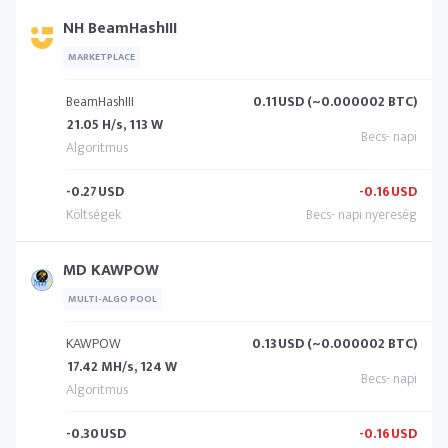
NH BeamHashIII
MARKETPLACE
BeamHashIII
0.11
USD (~0.000002 BTC)
21.05 H/s, 113 W
-0.27
USD
-0.16
USD
MD KAWPOW
MULTI-ALGO POOL
KAWPOW
0.13
USD (~0.000002 BTC)
17.42 MH/s, 124 W
-0.30
USD
-0.16
USD