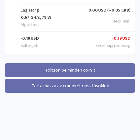
Eaglesong
0.00
USD (~0.05 CKB)
0.67 GH/s, 78 W
-0.19
USD
-0.19
USD
Töltsön be minden coin-t
Tartalmazza az coinoket riasztásokkal