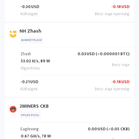
-0.30
USD
-0.18
USD
NH Zhash
MARKETPLACE
Zhash
0.03
USD (~0.000001 BTC)
53.02 H/s, 89 W
-0.21
USD
-0.18
USD
2MINERS CKB
PPLNS POOL
Eaglesong
0.00
USD (~0.05 CKB)
0.67 GH/s, 78 W