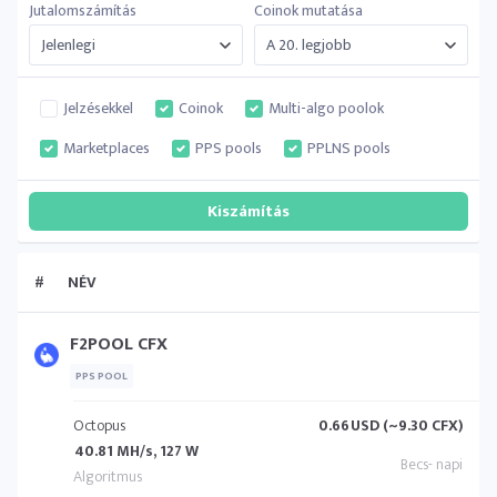
Jutalomszámítás
Coinok mutatása
Jelzésekkel
Coinok
Multi-algo poolok
Marketplaces
PPS pools
PPLNS pools
#
NÉV
F2POOL CFX
PPS POOL
Octopus
0.66
USD (~9.30 CFX)
40.81 MH/s, 127 W