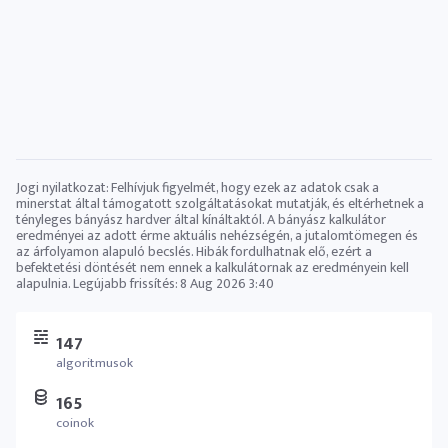
Jogi nyilatkozat: Felhívjuk figyelmét, hogy ezek az adatok csak a
minerstat által támogatott szolgáltatásokat mutatják, és eltérhetnek a
tényleges bányász ​​hardver által kínáltaktól. A bányász ​​kalkulátor
eredményei az adott érme aktuális nehézségén, a jutalomtömegen és
az árfolyamon alapuló becslés. Hibák fordulhatnak elő, ezért a
befektetési döntését nem ennek a kalkulátornak az eredményein kell
alapulnia. Legújabb frissítés:
8 Aug 2026 3:40
147
algoritmusok
165
coinok