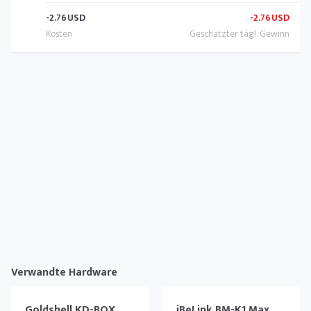
-2.76
USD
-2.76
USD
Verwandte Hardware
Goldshell KD-BOX
iBeLink BM-K1 Max