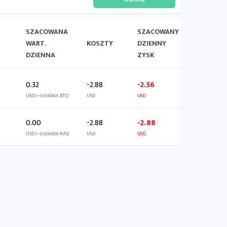
SZACOWANA
SZACOWANY
WART.
KOSZTY
DZIENNY
DZIENNA
ZYSK
0.32
-2.88
-2.56
USD (~0.000005 BTC)
USD
USD
0.00
-2.88
-2.88
USD (~0.000000 KAS)
USD
USD