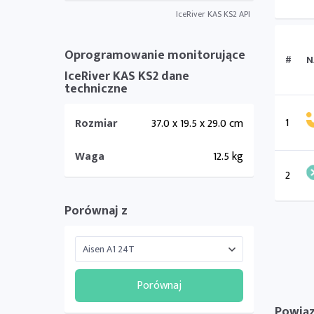
IceRiver KAS KS2 API
Oprogramowanie monitorujące
#
N
IceRiver KAS KS2 dane
techniczne
1
Rozmiar
37.0 x 19.5 x 29.0 cm
Waga
12.5 kg
2
Porównaj z
Porównaj
Powiąz