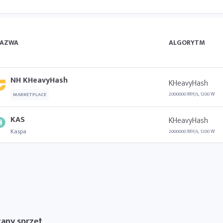
AZWA
ALGORYTM
NH KHeavyHash
KHeavyHash
2000000 MH/s, 1200 W
MARKETPLACE
KAS
KHeavyHash
Kaspa
2000000 MH/s, 1200 W
any sprzęt