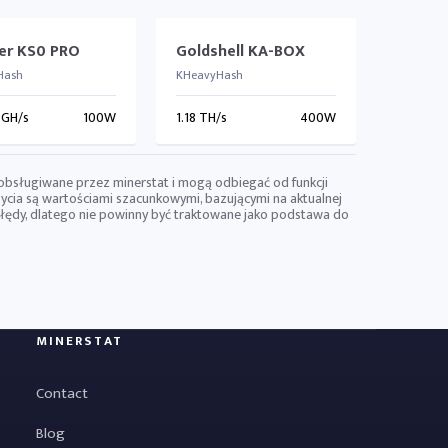
ver KS0 PRO
Goldshell KA-BOX
Hash
KHeavyHash
 GH/s
100W
1.18 TH/s
400W
 obsługiwane przez minerstat i mogą odbiegać od funkcji
ycia są wartościami szacunkowymi, bazującymi na aktualnej
 błędy, dlatego nie powinny być traktowane jako podstawa do
MINERSTAT
Contact
Blog