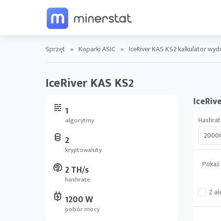
Sprzęt
»
Koparki ASIC
»
IceRiver KAS KS2 kalkulator wyd
IceRiver KAS KS2
IceRiv
1
Hashrat
algorytmy
2
kryptowaluty
Pokaż 
2 TH/s
hashrate
Z al
1200 W
pobór mocy