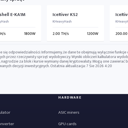
shell E-KA1M
IceRiver KS2
IceRi
yHash
KHeavyHash
KHeavy
TH/s
1800W
2.00 TH/s
1200W
200.00
e się odpowiedzialności: Informujemy, że dane te obejmują wyłącznie funkcje
ch przez rzeczywisty sprzęt wydobywczy. Wyniki obliczeń kalkulatora wydob
, nagrodzie za blok i kursie wymiany danej kryptowaluty. Mogą one zawierać
nych decyzji inwestycyjnych. Ostatnia aktualizacja:
7 Sie 2026 4:20
HARDWARE
ulator
ASIC miners
onverter
GPU cards