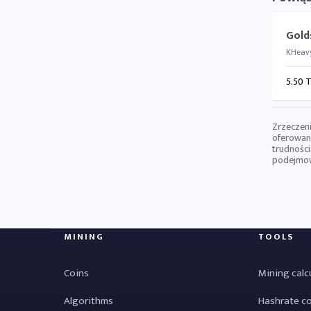
Gold
KHeav
5.50 
Zrzeczeni
oferowany
trudności
podejmowa
MINING
TOOLS
Coins
Mining calc
Algorithms
Hashrate c