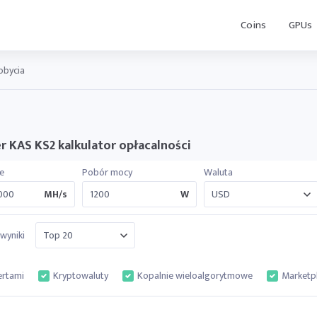
Coins
GPUs
obycia
er KAS KS2 kalkulator opłacalności
e
Pobór mocy
Waluta
MH/s
W
wyniki
ertami
Kryptowaluty
Kopalnie wieloalgorytmowe
Marketp