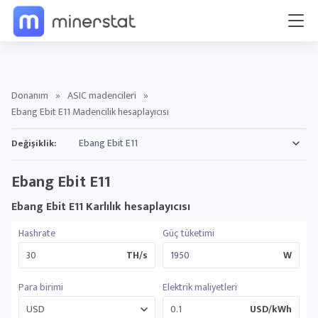
Donanım
»
ASIC madencileri
»
Ebang Ebit E11 Madencilik hesaplayıcısı
Değişiklik:
Ebang Ebit E11
Ebang Ebit E11 Karlılık hesaplayıcısı
Hashrate
Güç tüketimi
TH/s
W
Para birimi
Elektrik maliyetleri
USD/kWh