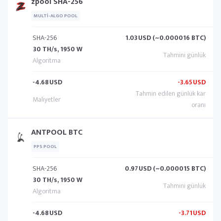
zpool SHA-256
MULTI-ALGO POOL
SHA-256
1.03
USD (~0.000016 BTC)
30 TH/s, 1950 W
-4.68
USD
-3.65
USD
ANTPOOL BTC
PPS POOL
SHA-256
0.97
USD (~0.000015 BTC)
30 TH/s, 1950 W
-4.68
USD
-3.71
USD