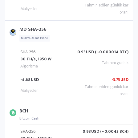
MD SHA-256
MULTI-ALGO POOL
SHA-256
0.93
USD (~0.000014 BTC)
30 TH/s, 1950 W
-4.68
USD
-3.75
USD
BCH
Bitcoin Cash
SHA-256
0.93
USD (~0.0043 BCH)