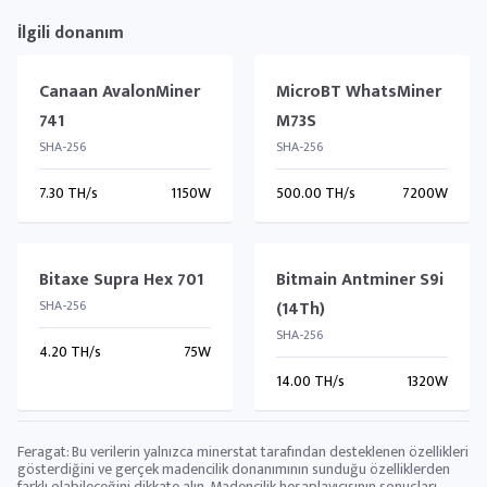
İlgili donanım
Canaan AvalonMiner
MicroBT WhatsMiner
741
M73S
SHA-256
SHA-256
7.30 TH/s
1150W
500.00 TH/s
7200W
Bitaxe Supra Hex 701
Bitmain Antminer S9i
SHA-256
(14Th)
SHA-256
4.20 TH/s
75W
14.00 TH/s
1320W
Feragat: Bu verilerin yalnızca minerstat tarafından desteklenen özellikleri
gösterdiğini ve gerçek madencilik donanımının sunduğu özelliklerden
farklı olabileceğini dikkate alın. Madencilik hesaplayıcısının sonuçları,