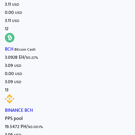
3.11
USD
0.00
USD
3.11
USD
12
BCH
Bitcoin Cash
3.0928 EH/s
0.22%
3.09
USD
0.00
USD
3.09
USD
13
BINANCE BCH
PPS pool
19.5472 PH/s
0.001%
3.06