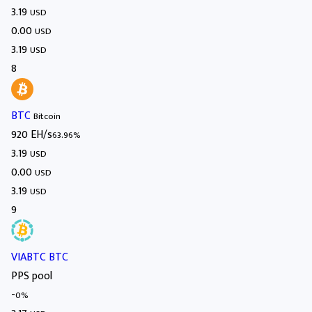
3.19
USD
0.00
USD
3.19
USD
8
BTC
Bitcoin
920 EH/s
63.96%
3.19
USD
0.00
USD
3.19
USD
9
VIABTC BTC
PPS pool
-
0%