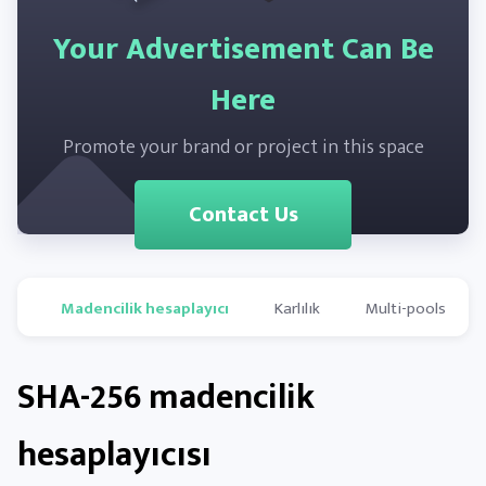
Your Advertisement Can Be
Here
Promote your brand or project in this space
Contact Us
Madencilik hesaplayıcı
Karlılık
Multi-pools
SHA-256 madencilik
hesaplayıcısı