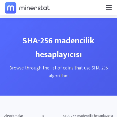
SHA-256 madencilik
hesaplayıcısı
Browse through the list of coins that use SHA-256
algorithm
Algoritmalar
»
SHA-256 madencilik hesaplayıcısı