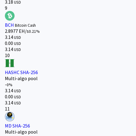
3.18
USD
9
BCH
Bitcoin Cash
2.8977 EH/s
0.21%
3.14
USD
0.00
USD
3.14
USD
10
HASHC SHA-256
Multi-algo pool
-
0%
3.14
USD
0.00
USD
3.14
USD
11
MD SHA-256
Multi-algo pool