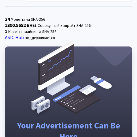
24
Монеты на SHA-256
1390.5652 EH/s
Совокупный хешрейт SHA-256
1
Клиенты майнинга SHA-256
ASIC Hub
поддерживается
Your Advertisement Can Be
Here