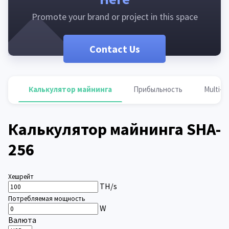
Promote your brand or project in this space
Contact Us
Калькулятор майнинга
Прибыльность
Multi-p
Калькулятор майнинга SHA-
256
Хешрейт
TH/s
Потребляемая мощность
W
Валюта