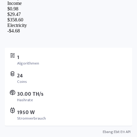
1
Algorithmen
24
Coins
30.00 TH/s
Hashrate
1950 W
Stromverbrauch
Ebang Ebit E11 API