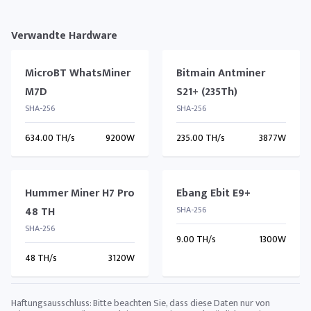
Verwandte Hardware
MicroBT WhatsMiner
Bitmain Antminer
M7D
S21+ (235Th)
SHA-256
SHA-256
634.00 TH/s
9200W
235.00 TH/s
3877W
Hummer Miner H7 Pro
Ebang Ebit E9+
48 TH
SHA-256
SHA-256
9.00 TH/s
1300W
48 TH/s
3120W
Haftungsausschluss: Bitte beachten Sie, dass diese Daten nur von