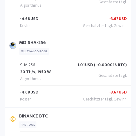
-4.68
USD
-3.67
USD
MD SHA-256
MULTI-ALGO POOL
SHA-256
1.01
USD (~0.000016 BTC)
30 TH/s, 1950 W
-4.68
USD
-3.67
USD
BINANCE BTC
PPS POOL